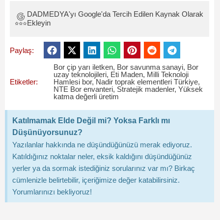
DADMEDYA'yı Google'da Tercih Edilen Kaynak Olarak
Ekleyin
Paylaş:
Bor çip yarı iletken
,
Bor savunma sanayi
,
Bor
uzay teknolojileri
,
Eti Maden
,
Milli Teknoloji
Etiketler:
Hamlesi bor
,
Nadir toprak elementleri Türkiye
,
NTE Bor envanteri
,
Stratejik madenler
,
Yüksek
katma değerli üretim
Katılmamak Elde Değil mi? Yoksa Farklı mı
Düşünüyorsunuz?
Yazılanlar hakkında ne düşündüğünüzü merak ediyoruz.
Katıldığınız noktalar neler, eksik kaldığını düşündüğünüz
yerler ya da sormak istediğiniz sorularınız var mı? Birkaç
cümlenizle belirtebilir, içeriğimize değer katabilirsiniz.
Yorumlarınızı bekliyoruz!