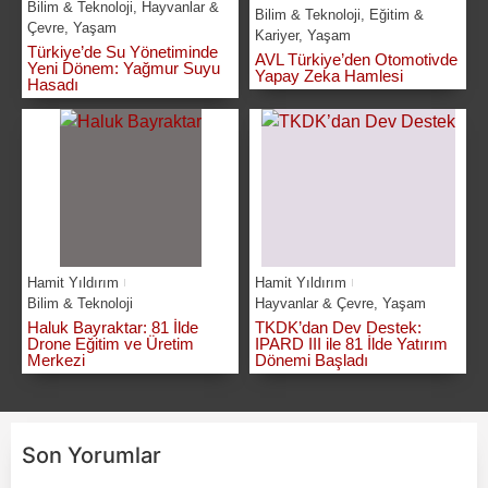
Bilim & Teknoloji
,
Hayvanlar &
Bilim & Teknoloji
,
Eğitim &
Çevre
,
Yaşam
Kariyer
,
Yaşam
Türkiye’de Su Yönetiminde
AVL Türkiye’den Otomotivde
Yeni Dönem: Yağmur Suyu
Yapay Zeka Hamlesi
Hasadı
Hamit Yıldırım
Hamit Yıldırım
Bilim & Teknoloji
Hayvanlar & Çevre
,
Yaşam
Haluk Bayraktar: 81 İlde
TKDK’dan Dev Destek:
Drone Eğitim ve Üretim
IPARD III ile 81 İlde Yatırım
Merkezi
Dönemi Başladı
Son Yorumlar