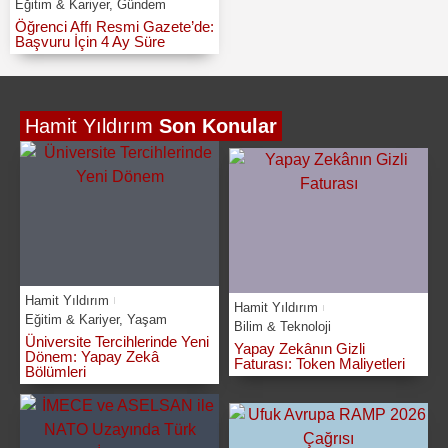
Eğitim & Kariyer
,
Gündem
Öğrenci Affı Resmi Gazete’de:
Başvuru İçin 4 Ay Süre
Hamit Yıldırım
Son Konular
Hamit Yıldırım
Hamit Yıldırım
Eğitim & Kariyer
,
Yaşam
Bilim & Teknoloji
Üniversite Tercihlerinde Yeni
Yapay Zekânın Gizli
Dönem: Yapay Zekâ
Faturası: Token Maliyetleri
Bölümleri