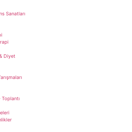
s Sanatları
pi
rapi
& Diyet
Yarışmaları
 Toplantı
leri
likler