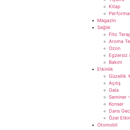
Kitap
Performan
Magazin
Sağlık
Fito Tera
Aroma Te
Ozon
Egzersiz 
Bakım
Etkinlik
Güzellik 
Açılış
Gala
Seminer –
Konser
Dans Gece
Özel Etkin
Otomobil