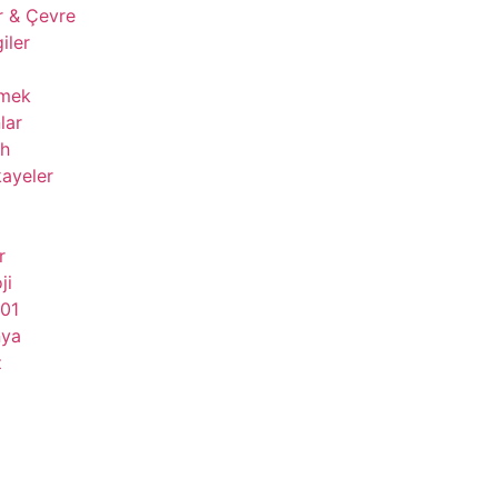
r & Çevre
giler
çmek
lar
ih
ayeler
r
ji
101
nya
z