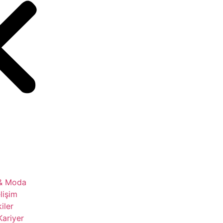
 & Moda
lişim
kiler
Kariyer