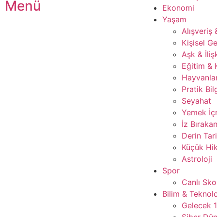
Menü
Ekonomi
Yaşam
Alışveriş
Kişisel Ge
Aşk & İliş
Eğitim & 
Hayvanla
Pratik Bil
Seyahat
Yemek İ
İz Bırakan
Derin Tar
Küçük Hik
Astroloji
Spor
Canlı Sko
Bilim & Teknolo
Gelecek 
Siber Dü