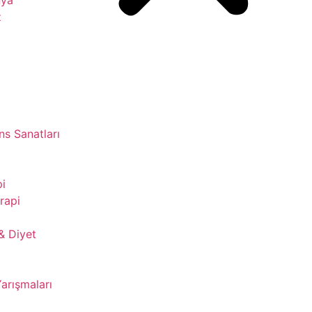
z
s Sanatları
pi
rapi
& Diyet
Yarışmaları