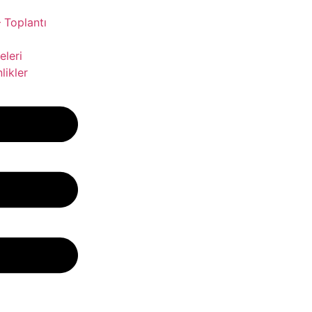
 Toplantı
leri
likler