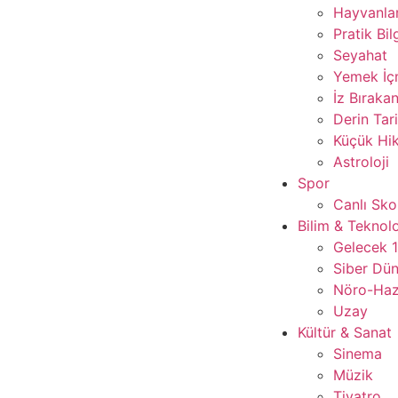
Hayvanla
Pratik Bil
Seyahat
Yemek İ
İz Bırakan
Derin Tar
Küçük Hik
Astroloji
Spor
Canlı Sko
Bilim & Teknolo
Gelecek 
Siber Dü
Nöro-Ha
Uzay
Kültür & Sanat
Sinema
Müzik
Tiyatro