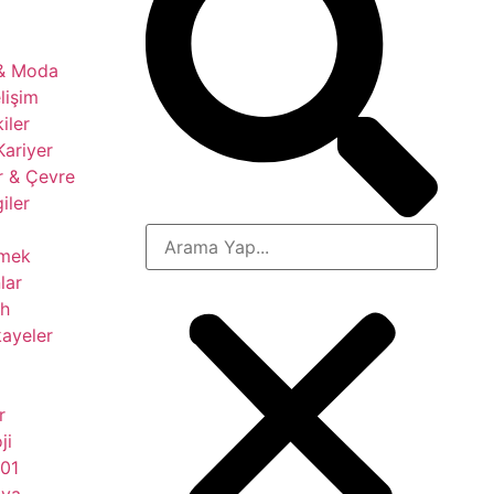
 & Moda
lişim
kiler
Kariyer
r & Çevre
giler
çmek
lar
ih
ayeler
r
ji
101
nya