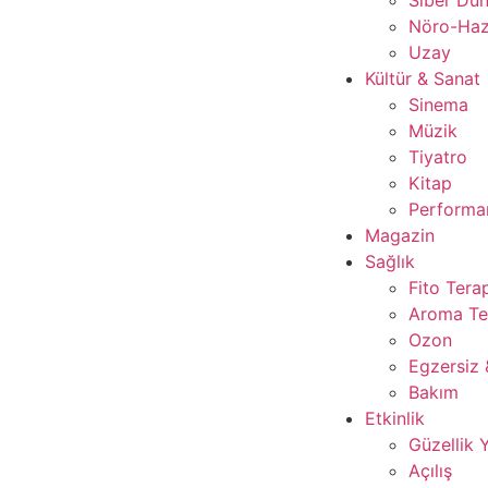
Nöro-Ha
Uzay
Kültür & Sanat
Sinema
Müzik
Tiyatro
Kitap
Performan
Magazin
Sağlık
Fito Tera
Aroma Te
Ozon
Egzersiz 
Bakım
Etkinlik
Güzellik 
Açılış