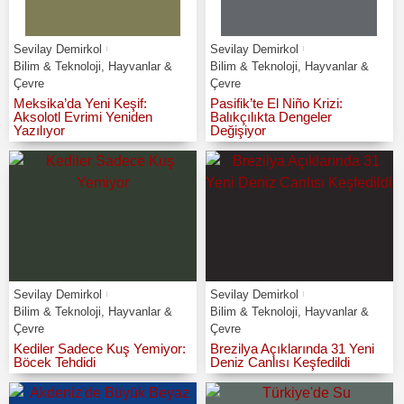
Sevilay Demirkol
Sevilay Demirkol
Bilim & Teknoloji
,
Hayvanlar &
Bilim & Teknoloji
,
Hayvanlar &
Çevre
Çevre
Meksika’da Yeni Keşif:
Pasifik’te El Niño Krizi:
Aksolotl Evrimi Yeniden
Balıkçılıkta Dengeler
Yazılıyor
Değişiyor
Sevilay Demirkol
Sevilay Demirkol
Bilim & Teknoloji
,
Hayvanlar &
Bilim & Teknoloji
,
Hayvanlar &
Çevre
Çevre
Kediler Sadece Kuş Yemiyor:
Brezilya Açıklarında 31 Yeni
Böcek Tehdidi
Deniz Canlısı Keşfedildi