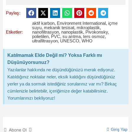
Paylaş:
aktif karbon
,
Environment International
,
içme
suyu
,
mekanik tesisat
,
mikroplastik
,
Etiketler:
nanofiltrasyon
,
nanoplastik
,
Pivokonsky
,
polietilen
,
PVC
,
su arıtma
,
ters osmoz
,
ultrafiltrasyon
,
UNESCO
,
WHO
Katılmamak Elde Değil mi? Yoksa Farklı mı
Düşünüyorsunuz?
Yazılanlar hakkında ne düşündüğünüzü merak ediyoruz.
Katıldığınız noktalar neler, eksik kaldığını düşündüğünüz
yerler ya da sormak istediğiniz sorularınız var mı? Birkaç
cümlenizle belirtebilir, içeriğimize değer katabilirsiniz.
Yorumlarınızı bekliyoruz!
Giriş Yap
Abone Ol