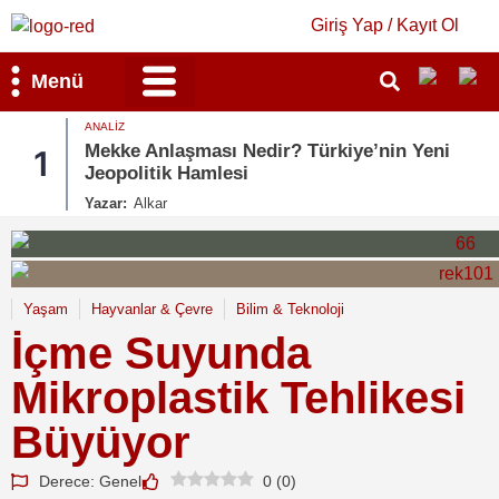
Giriş Yap / Kayıt Ol
Menü
ANALIZ
Bilim & Teknoloji
Kültür & Sanat
Mekke Anlaşması Nedir? Türkiye’nin Yeni
1
Jeopolitik Hamlesi
Yazar:
Alkar
Yaşam
Hayvanlar & Çevre
Bilim & Teknoloji
İçme Suyunda
Mikroplastik Tehlikesi
Büyüyor
Derece: Genel
0
(
0
)