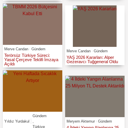
Merve Candan
Gündem
Merve Candan
Gündem
Terörsüz Türkiye Süreci:
YAŞ 2026 Kararları: Alper
Yasal Çerçeve Teklifi İmzaya
Gezeravcı Tuğgeneral Oldu
Açıldı
Gündem
Yıldız Yurdakul
,
Meryem Aktemur
Gündem
Türkiye
4 İldeki Yangın Alanlarına 25