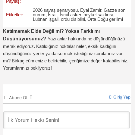
Paylaş:
2026 savaş senaryosu
,
Eyal Zamir
,
Gazze son
Etiketler:
durum
,
İsrail
,
İsrail askeri heykel saldırısı
,
Lübnan işgali
,
ordu disiplini
,
Orta Doğu gerilimi
Katılmamak Elde Değil mi? Yoksa Farklı mı
Düşünüyorsunuz?
Yazılanlar hakkında ne düşündüğünüzü
merak ediyoruz. Katıldığınız noktalar neler, eksik kaldığını
düşündüğünüz yerler ya da sormak istediğiniz sorularınız var
mı? Birkaç cümlenizle belirtebilir, içeriğimize değer katabilirsiniz.
Yorumlarınızı bekliyoruz!
Giriş Yap
Abone Ol