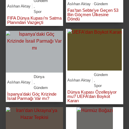
Gündem
Aslıhan Aktay
Gündem
Aslıhan Aktay
,
Fas’tan Sebte’ye Geçen 53
Spor
Bin Göçmen Ülkesine
FIFA Dünya Kupası’nı Satma
Döndü
Planından Vazgeçti
Gündem
Dünya
Aslıhan Aktay
,
Aslıhan Aktay
,
Spor
Gündem
Dünya Kupası Özelleşiyor
İspanya’daki Göç Krizinde
mu? UEFA’dan Boykot
İsrail Parmağı Var mı?
Kararı