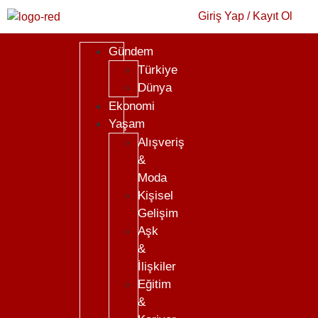
Giriş Yap / Kayıt Ol
Gündem
Türkiye
Dünya
Ekonomi
Yaşam
Alışveriş
&
Moda
Kişisel
Gelişim
Aşk
&
İlişkiler
Eğitim
&