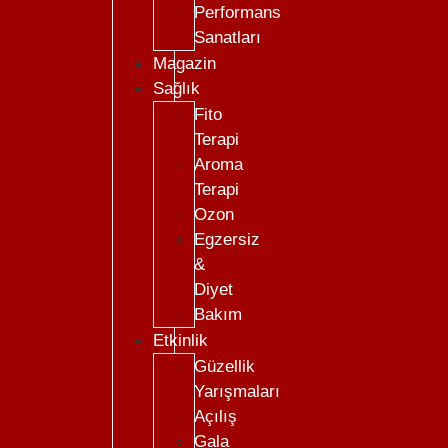
Performans
Sanatları
Magazin
Sağlık
Fito
Terapi
Aroma
Terapi
Ozon
Egzersiz
&
Diyet
Bakım
Etkinlik
Güzellik
Yarışmaları
Açılış
Gala