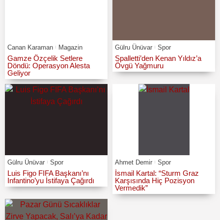
Canan Karaman
Magazin
Gülru Ünüvar
Spor
Gamze Özçelik Setlere
Spalletti’den Kenan Yıldız’a
Döndü: Operasyon Alesta
Övgü Yağmuru
Geliyor
Gülru Ünüvar
Spor
Ahmet Demir
Spor
Luis Figo FIFA Başkanı’nı
İsmail Kartal: “Sturm Graz
Infantino’yu İstifaya Çağırdı
Karşısında Hiç Pozisyon
Vermedik”