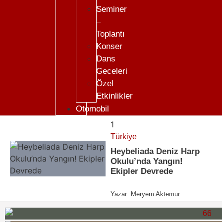
Seminer
–
Toplantı
Konser
Dans
Geceleri
Özel
Etkinlikler
Otomobil
1
Türkiye
Heybeliada Deniz Harp
Okulu’nda Yangın!
Ekipler Devrede
Yazar:
Meryem Aktemur