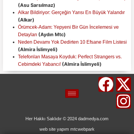
(Asu Sarsılmaz)
Alkar Bildiriyor: Gerçeğin Yarısı En Büyük Yalandır
(Alkar)
Örümcek-Adam: Yepyeni Bir Gün İncelemesi ve
(Aydın Mtc)
Detayları
Neden Devamı Yok Dedirten 10 Efsane Film Listesi
(Almira İslimyeli)
Telefonları Masaya Koyduk: Perfect Strangers vs.
(Almira İslimyeli)
Cebimdeki Yabancı!
Her Hakkı Saklıdır © 2024 dadmedya.com
web site yapım mtcwebpark