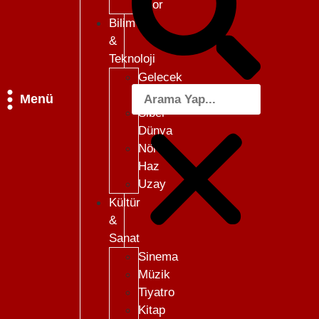
Skor
Bilim
&
Teknoloji
Gelecek
101
Menü
Siber
Dünya
Nöro-
Haz
Uzay
Kültür
&
Sanat
Sinema
Müzik
Tiyatro
Kitap