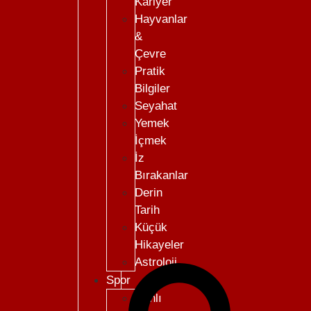
Kariyer
Hayvanlar
&
Çevre
Pratik
Bilgiler
Seyahat
Yemek
İçmek
İz
Bırakanlar
Derin
Tarih
Küçük
Hikayeler
Astroloji
Spor
Canlı