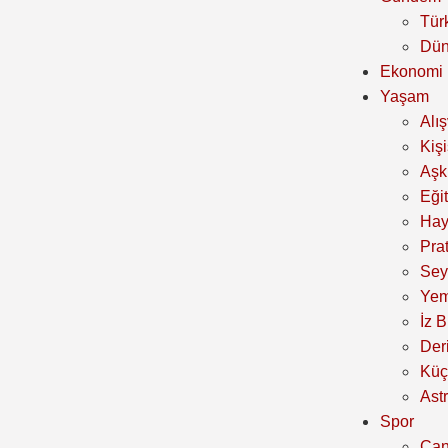
Tür
Dü
Ekonomi
Yaşam
Alı
Kiş
Aşk 
Eği
Hay
Prat
Sey
Yem
İz B
Der
Küç
Astr
Spor
Can