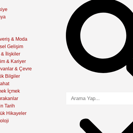
kiye
nya
şveriş & Moda
isel Gelişim
& İlişkiler
tim & Kariyer
vanlar & Çevre
ik Bilgiler
ahat
ek İçmek
ırakanlar
in Tarih
ük Hikayeler
oloji