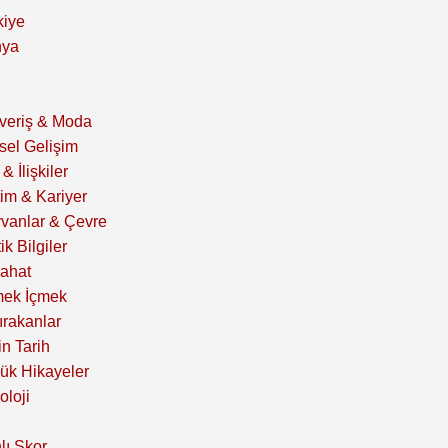
kiye
nya
şveriş & Moda
isel Gelişim
& İlişkiler
tim & Kariyer
vanlar & Çevre
ik Bilgiler
ahat
ek İçmek
ırakanlar
in Tarih
ük Hikayeler
oloji
lı Skor