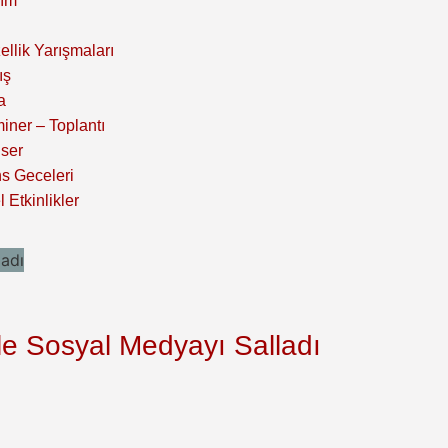
ım
ellik Yarışmaları
ış
a
iner – Toplantı
ser
s Geceleri
 Etkinlikler
le Sosyal Medyayı Salladı