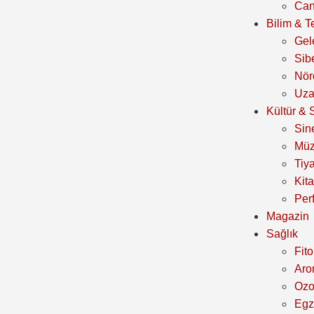
Can
Bilim & T
Gel
Sib
Nör
Uza
Kültür & 
Sin
Müz
Tiya
Kit
Per
Magazin
Sağlık
Fito
Aro
Oz
Egz