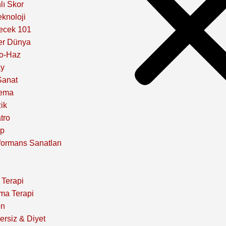
lı Skor
eknoloji
ecek 101
er Dünya
o-Haz
y
Sanat
ema
ik
tro
ap
formans Sanatları
 Terapi
ma Terapi
on
ersiz & Diyet