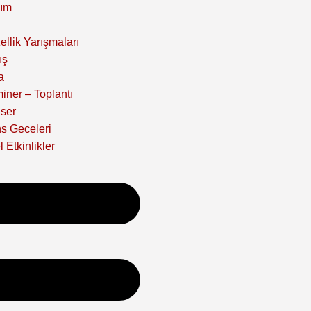
ım
ellik Yarışmaları
ış
a
iner – Toplantı
ser
s Geceleri
 Etkinlikler