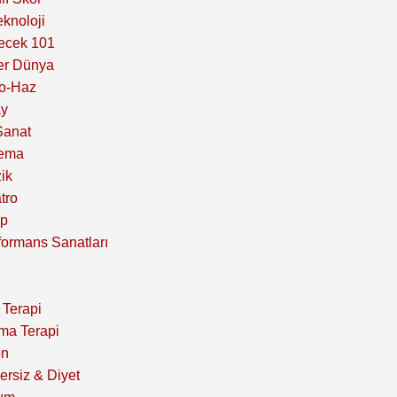
eknoloji
ecek 101
er Dünya
o-Haz
y
Sanat
ema
ik
tro
ap
formans Sanatları
 Terapi
ma Terapi
on
ersiz & Diyet