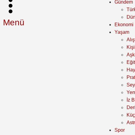
Gündem
Tür
Dü
Menü
Ekonomi
Yaşam
Alı
Kiş
Aşk 
Eği
Hay
Prat
Sey
Yem
İz B
Der
Küç
Astr
Spor