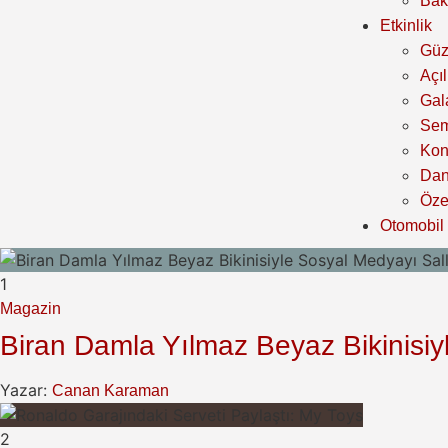
Bak
Etkinlik
Güz
Açıl
Gal
Sem
Kon
Dan
Özel
Otomobil
1
Magazin
Biran Damla Yılmaz Beyaz Bikinisiy
Yazar:
Canan Karaman
2