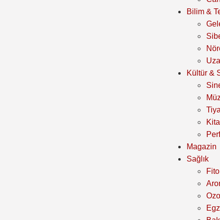
Bilim & T
Gel
Sib
Nör
Uza
Kültür & 
Sin
Müz
Tiya
Kit
Per
Magazin
Sağlık
Fito
Aro
Oz
Egz