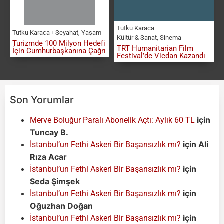
Tutku Karaca
Tutku Karaca
Seyahat
,
Yaşam
Kültür & Sanat
,
Sinema
Turizmde 100 Milyon Hedefi
TRT Humanitarian Film
İçin Cumhurbaşkanına Çağrı
Festival’de Vicdan Kazandı
Son Yorumlar
için
Merve Boluğur Paralı Abonelik Açtı: Aylık 60 TL
Tuncay B.
için
Ali
İstanbul’un Fethi Askeri Bir Başarısızlık mı?
Rıza Acar
için
İstanbul’un Fethi Askeri Bir Başarısızlık mı?
Seda Şimşek
için
İstanbul’un Fethi Askeri Bir Başarısızlık mı?
Oğuzhan Doğan
için
İstanbul’un Fethi Askeri Bir Başarısızlık mı?