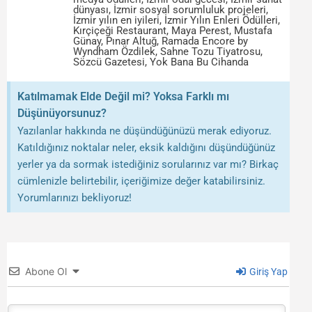
dünyası
,
İzmir sosyal sorumluluk projeleri
,
İzmir yılın en iyileri
,
İzmir Yılın Enleri Ödülleri
,
Kırçiçeği Restaurant
,
Maya Perest
,
Mustafa
Günay
,
Pınar Altuğ
,
Ramada Encore by
Wyndham Özdilek
,
Sahne Tozu Tiyatrosu
,
Sözcü Gazetesi
,
Yok Bana Bu Cihanda
Katılmamak Elde Değil mi? Yoksa Farklı mı
Düşünüyorsunuz?
Yazılanlar hakkında ne düşündüğünüzü merak ediyoruz.
Katıldığınız noktalar neler, eksik kaldığını düşündüğünüz
yerler ya da sormak istediğiniz sorularınız var mı? Birkaç
cümlenizle belirtebilir, içeriğimize değer katabilirsiniz.
Yorumlarınızı bekliyoruz!
Abone Ol
Giriş Yap