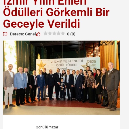
İzmir Yılın Enleri
Ödülleri Görkemli Bir
Geceyle Verildi
Derece: Genel
0
(
0
)
Gönüllü Yazar