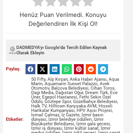
Henüz Puan Verilmedi. Konuyu
Değerlendiren İlk Kişi Ol!
DADMEDYA'yı Google'da Tercih Edilen Kaynak
Olarak Ekleyin
Paylaş:
50 Fifty
,
Alp Kırşan
,
Anka Haber Ajansı
,
Aqua
Marin
,
Aquamarin Sunset Palazzo
,
Avek
Otomotiv
,
Balçova Belediyesi
,
Cihan Toros
,
Dagi Media
,
Dağıstan Oğur
,
Dream Türk
,
Ece
Üner
,
Egepol Hastanesi
,
Fethi Sekin Özel
Ödülü
,
Göztepe Spor
,
Güzelbahçe Belediyesi
,
Halk TV
,
Hilltown Karşıyaka AVM
,
Hisseli
Harikalar Kumpanyası
,
HPV Aşısı Projesi
,
İsmail Çalmaz
,
İz Gazete
,
İzmir basın
Etiketler:
dünyası
,
İzmir belediye ödülleri
,
İzmir
Büyükşehir Belediyesi
,
İzmir gala gecesi
,
İzmir iş dünyası
,
İzmir kültür sanat
,
İzmir
medya ödülleri
,
İzmir ödül gecesi
,
İzmir sanat