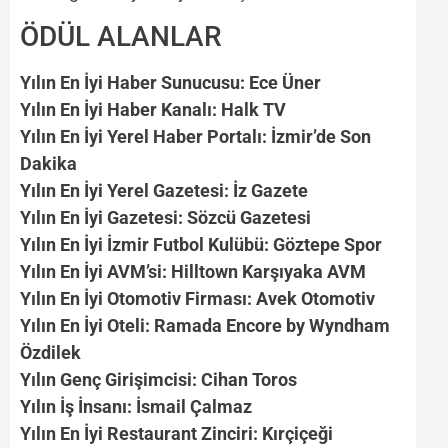
ÖDÜL ALANLAR
Yılın En İyi Haber Sunucusu:
Ece Üner
Yılın En İyi Haber Kanalı:
Halk TV
Yılın En İyi Yerel Haber Portalı:
İzmir’de Son
Dakika
Yılın En İyi Yerel Gazetesi:
İz Gazete
Yılın En İyi Gazetesi:
Sözcü Gazetesi
Yılın En İyi İzmir Futbol Kulübü:
Göztepe Spor
Yılın En İyi AVM’si:
Hilltown Karşıyaka AVM
Yılın En İyi Otomotiv Firması:
Avek Otomotiv
Yılın En İyi Oteli:
Ramada Encore by Wyndham
Özdilek
Yılın Genç Girişimcisi:
Cihan Toros
Yılın İş İnsanı:
İsmail Çalmaz
Yılın En İyi Restaurant Zinciri:
Kırçiçeği