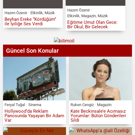
Hazım Özenir
Hazım Özenir
Etkinlik
,
Müzik
Etkinlik
,
Magazin
,
Müzik
Beyhan Ereke “Kördüğüm”
Eğitime Umut Olan Gece:
ile İyiliğe Ses Verdi
Bir Okul, Bir Gelecek
Güncel Son Konular
Feryal Tuğal
Sinema
Ruken Cengiz
Magazin
Hollywood’da Reklam
Kate Beckinsale’e Acımasız
Panosunda Yaşayan Bir Adam
Yorumlar: Bütün Gönderileri
Var
Sildi