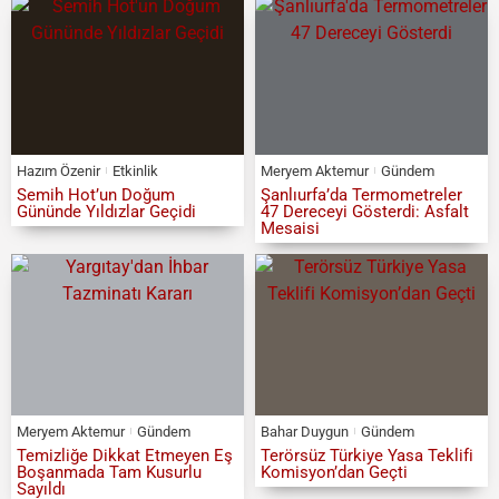
Hazım Özenir
Etkinlik
Meryem Aktemur
Gündem
Semih Hot’un Doğum
Şanlıurfa’da Termometreler
Gününde Yıldızlar Geçidi
47 Dereceyi Gösterdi: Asfalt
Mesaisi
Meryem Aktemur
Gündem
Bahar Duygun
Gündem
Temizliğe Dikkat Etmeyen Eş
Terörsüz Türkiye Yasa Teklifi
Boşanmada Tam Kusurlu
Komisyon’dan Geçti
Sayıldı