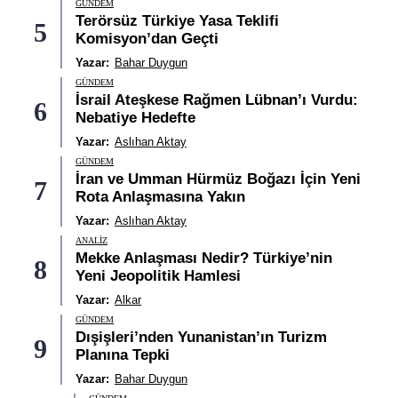
GÜNDEM
Terörsüz Türkiye Yasa Teklifi
5
Komisyon’dan Geçti
Yazar:
Bahar Duygun
GÜNDEM
İsrail Ateşkese Rağmen Lübnan’ı Vurdu:
6
Nebatiye Hedefte
Yazar:
Aslıhan Aktay
GÜNDEM
İran ve Umman Hürmüz Boğazı İçin Yeni
7
Rota Anlaşmasına Yakın
Yazar:
Aslıhan Aktay
ANALIZ
Mekke Anlaşması Nedir? Türkiye’nin
8
Yeni Jeopolitik Hamlesi
Yazar:
Alkar
GÜNDEM
Dışişleri’nden Yunanistan’ın Turizm
9
Planına Tepki
Yazar:
Bahar Duygun