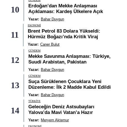
GÜNDEM
Erdoğan’dan Mekke Anlaşması
10
Açıklaması: Kardeş Ülkelere Açık
Yazar:
Bahar Duygun
EKONOMI
Brent Petrol 83 Dolara Yükseldi:
11
Hürmüz Boğazı’nda Kritik Viraj
Yazar:
Caner Bulut
GÜNDEM
Mekke Savunma Anlaşması: Türkiye,
12
Suudi Arabistan, Pakistan
Yazar:
Bahar Duygun
GÜNDEM
Suça Sürüklenen Çocuklara Yeni
13
Düzenleme: İlk 2 Madde Kabul Edildi
Yazar:
Bahar Duygun
TÜRKIYE
Geleceğin Deniz Astsubayları
14
Yalova’da Mavi Vatan’a Hazır
Yazar:
Meryem Aktemur
EKONOMI