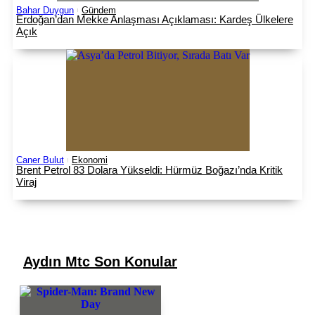
Bahar Duygun
Gündem
Erdoğan’dan Mekke Anlaşması Açıklaması: Kardeş Ülkelere
Açık
Caner Bulut
Ekonomi
Brent Petrol 83 Dolara Yükseldi: Hürmüz Boğazı’nda Kritik
Viraj
Aydın Mtc
Son Konular