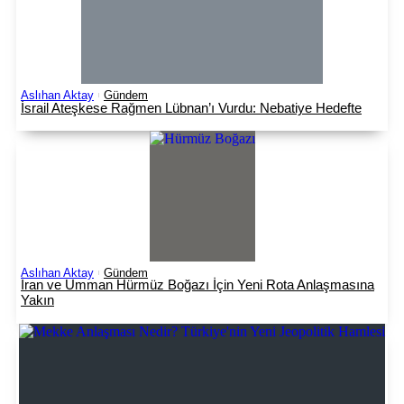
Aslıhan Aktay
Gündem
İsrail Ateşkese Rağmen Lübnan’ı Vurdu: Nebatiye Hedefte
Aslıhan Aktay
Gündem
İran ve Umman Hürmüz Boğazı İçin Yeni Rota Anlaşmasına
Yakın