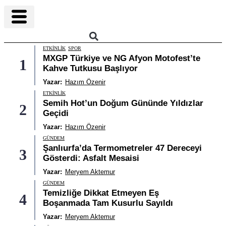
ETKINLIK
SPOR
MXGP Türkiye ve NG Afyon Motofest’te
1
Kahve Tutkusu Başlıyor
Yazar:
Hazım Özenir
ETKINLIK
Semih Hot’un Doğum Gününde Yıldızlar
2
Geçidi
Yazar:
Hazım Özenir
GÜNDEM
Şanlıurfa’da Termometreler 47 Dereceyi
3
Gösterdi: Asfalt Mesaisi
Yazar:
Meryem Aktemur
GÜNDEM
Temizliğe Dikkat Etmeyen Eş
4
Boşanmada Tam Kusurlu Sayıldı
Yazar:
Meryem Aktemur