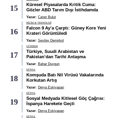
Küresel Piyasalarda Kritik Cuma:
15
Gözler ABD Tarım Dışı İstihdamda
Yazar:
Caner Bulut
BILIM & TEKNOLOJI
Falcon 9 Ay’a Çarptı: Güney Kore Yeni
16
Krateri Görüntüledi
Yazar:
Sevilay Demirkol
GÜNDEM
Türkiye, Suudi Arabistan ve
17
Pakistan’dan Tarihi Anlaşma
Yazar:
Bahar Duygun
DÜNYA
Komşuda Batı Nil Virüsü Vakalarında
18
Korkutan Artış
Yazar:
Derya Eskiyapan
DÜNYA
Sosyal Medyada Kitlesel Göç Çağrısı:
19
İspanya Harekete Geçti
Yazar:
Derya Eskiyapan
DÜNYA