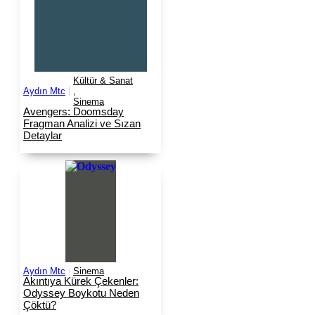
Kültür & Sanat
Aydın Mtc
,
Sinema
Avengers: Doomsday
Fragman Analizi ve Sızan
Detaylar
Aydın Mtc
Sinema
Akıntıya Kürek Çekenler:
Odyssey Boykotu Neden
Çöktü?