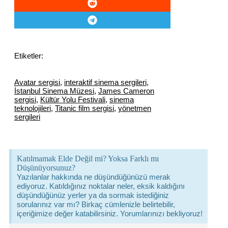
Etiketler:
Avatar sergisi
,
interaktif sinema sergileri
,
İstanbul Sinema Müzesi
,
James Cameron
sergisi
,
Kültür Yolu Festivali
,
sinema
teknolojileri
,
Titanic film sergisi
,
yönetmen
sergileri
Katılmamak Elde Değil mi? Yoksa Farklı mı
Düşünüyorsunuz?
Yazılanlar hakkında ne düşündüğünüzü merak
ediyoruz. Katıldığınız noktalar neler, eksik kaldığını
düşündüğünüz yerler ya da sormak istediğiniz
sorularınız var mı? Birkaç cümlenizle belirtebilir,
içeriğimize değer katabilirsiniz. Yorumlarınızı bekliyoruz!