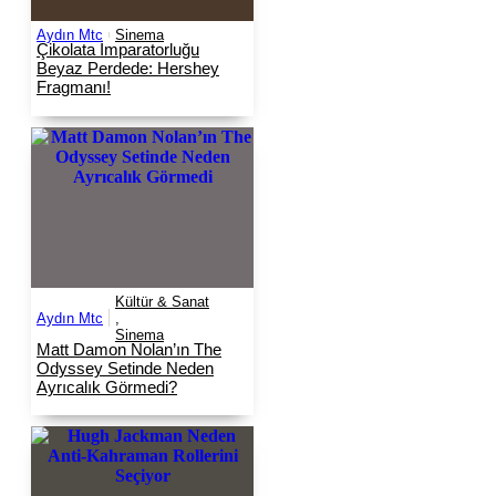
Aydın Mtc
Sinema
Çikolata İmparatorluğu
Beyaz Perdede: Hershey
Fragmanı!
Kültür & Sanat
Aydın Mtc
,
Sinema
Matt Damon Nolan’ın The
Odyssey Setinde Neden
Ayrıcalık Görmedi?