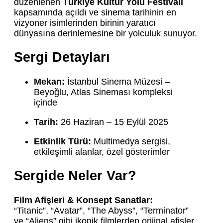
düzenlenen
Türkiye Kültür Yolu Festivali
kapsamında açıldı ve sinema tarihinin en
vizyoner isimlerinden birinin yaratıcı
dünyasına derinlemesine bir yolculuk sunuyor.
Sergi Detayları
Mekan:
İstanbul Sinema Müzesi –
Beyoğlu, Atlas Sineması kompleksi
içinde
Tarih:
26 Haziran – 15 Eylül 2025
Etkinlik Türü:
Multimedya sergisi,
etkileşimli alanlar, özel gösterimler
Sergide Neler Var?
Film Afişleri & Konsept Sanatlar:
“Titanic”, “Avatar”, “The Abyss”, “Terminator”
ve “Aliens” gibi ikonik filmlerden orijinal afişler