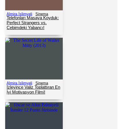
Almira İslimyeli
Sinema
Telefonları Masaya Koyduk:
Perfect Strangers vs.
Cebimdeki Yabancı!
Almira İslimyeli
Sinema
İzleyince Valiz Toplattıran En
İyi Motivasyon Filmi!