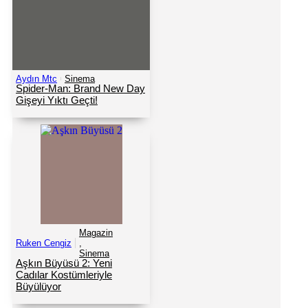
Aydın Mtc
Sinema
Spider-Man: Brand New Day
Gişeyi Yıktı Geçti!
Magazin
Ruken Cengiz
,
Sinema
Aşkın Büyüsü 2: Yeni
Cadılar Kostümleriyle
Büyülüyor