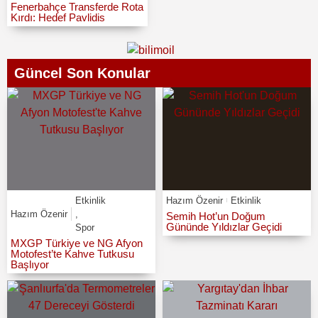
Fenerbahçe Transferde Rota
Kırdı: Hedef Pavlidis
Güncel Son Konular
Etkinlik
Hazım Özenir
Etkinlik
Hazım Özenir
,
Semih Hot’un Doğum
Gününde Yıldızlar Geçidi
Spor
MXGP Türkiye ve NG Afyon
Motofest’te Kahve Tutkusu
Başlıyor