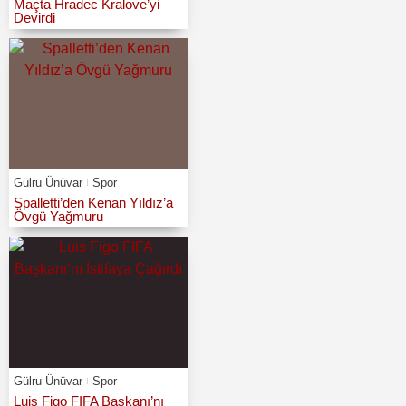
Maçta Hradec Kralove’yi
Devirdi
Gülru Ünüvar
Spor
Spalletti’den Kenan Yıldız’a
Övgü Yağmuru
Gülru Ünüvar
Spor
Luis Figo FIFA Başkanı’nı