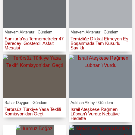
Meryem Aktemur
Gündem
Meryem Aktemur
Gündem
Şanlıurfa’da Termometreler 47
Temizliğe Dikkat Etmeyen Eş
Dereceyi Gösterdi: Asfalt
Boşanmada Tam Kusurlu
Mesaisi
Sayıldı
Bahar Duygun
Gündem
Aslıhan Aktay
Gündem
Terörsüz Türkiye Yasa Teklifi
İsrail Ateşkese Rağmen
Komisyon’dan Geçti
Lübnan’ı Vurdu: Nebatiye
Hedefte