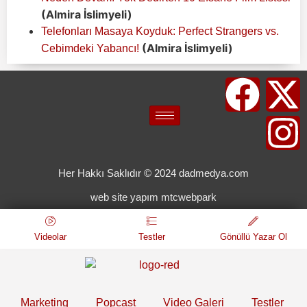
(Almira İslimyeli)
Telefonları Masaya Koyduk: Perfect Strangers vs.
(Almira İslimyeli)
Cebimdeki Yabancı!
Her Hakkı Saklıdır © 2024 dadmedya.com
web site yapım mtcwebpark
Videolar
Testler
Gönüllü Yazar Ol
Marketing
Popcast
Video Galeri
Testler