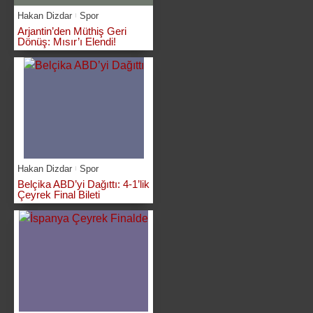
Hakan Dizdar
Spor
Arjantin’den Müthiş Geri
Dönüş: Mısır’ı Elendi!
Hakan Dizdar
Spor
Belçika ABD’yi Dağıttı: 4-1’lik
Çeyrek Final Bileti