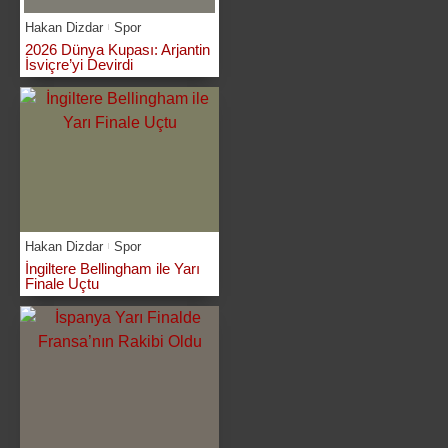
Hakan Dizdar
Spor
2026 Dünya Kupası: Arjantin
İsviçre’yi Devirdi
Hakan Dizdar
Spor
İngiltere Bellingham ile Yarı
Finale Uçtu