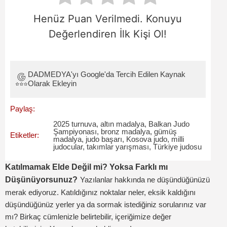
Henüz Puan Verilmedi. Konuyu
Değerlendiren İlk Kişi Ol!
DADMEDYA'yı Google'da Tercih Edilen Kaynak
Olarak Ekleyin
Paylaş:
2025 turnuva
,
altın madalya
,
Balkan Judo
Şampiyonası
,
bronz madalya
,
gümüş
Etiketler:
madalya
,
judo başarı
,
Kosova judo
,
milli
judocular
,
takımlar yarışması
,
Türkiye judosu
Katılmamak Elde Değil mi? Yoksa Farklı mı
Düşünüyorsunuz?
Yazılanlar hakkında ne düşündüğünüzü
merak ediyoruz. Katıldığınız noktalar neler, eksik kaldığını
düşündüğünüz yerler ya da sormak istediğiniz sorularınız var
mı? Birkaç cümlenizle belirtebilir, içeriğimize değer