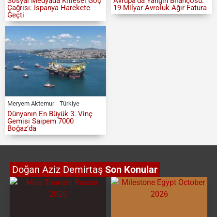
Sosyal Medyada Kitlesel Göç
Avrupa’da Yangın Bilançosu:
Çağrısı: İspanya Harekete
19 Milyar Avroluk Ağır Fatura
Geçti
Meryem Aktemur
Türkiye
Dünyanın En Büyük 3. Vinç
Gemisi Saipem 7000
Boğaz’da
Doğan Aziz Demirtaş
Son Konular