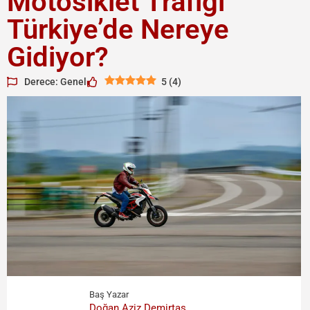
Motosiklet Trafiği
Türkiye’de Nereye
Gidiyor?
Derece: Genel
5
(
4
)
Baş Yazar
Doğan Aziz Demirtaş