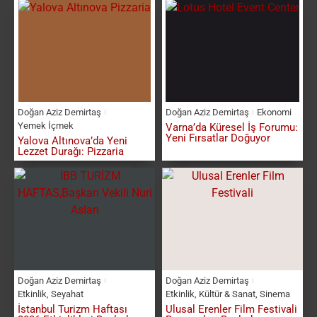
Doğan Aziz Demirtaş
Doğan Aziz Demirtaş
Ekonomi
Yemek İçmek
Varna’da Küresel İş Forumu:
Yeni Fırsatlar Doğuyor
Yalova Altınova’da Yeni
Lezzet Durağı: Pizzaria
Doğan Aziz Demirtaş
Doğan Aziz Demirtaş
Etkinlik
,
Seyahat
Etkinlik
,
Kültür & Sanat
,
Sinema
İstanbul Turizm Haftası
Ulusal Erenler Film Festivali