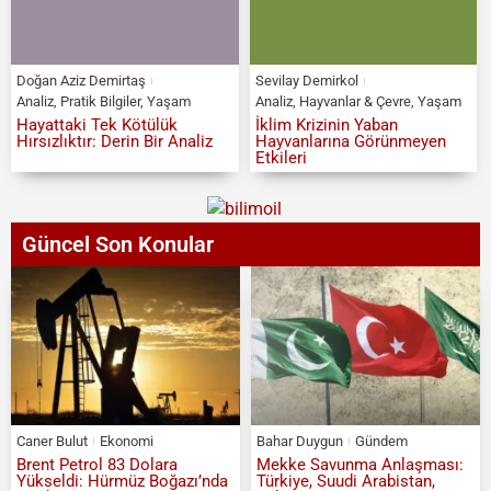
Doğan Aziz Demirtaş
Sevilay Demirkol
Analiz
,
Pratik Bilgiler
,
Yaşam
Analiz
,
Hayvanlar & Çevre
,
Yaşam
Hayattaki Tek Kötülük
İklim Krizinin Yaban
Hırsızlıktır: Derin Bir Analiz
Hayvanlarına Görünmeyen
Etkileri
Güncel Son Konular
Caner Bulut
Ekonomi
Bahar Duygun
Gündem
Brent Petrol 83 Dolara
Mekke Savunma Anlaşması:
Yükseldi: Hürmüz Boğazı’nda
Türkiye, Suudi Arabistan,