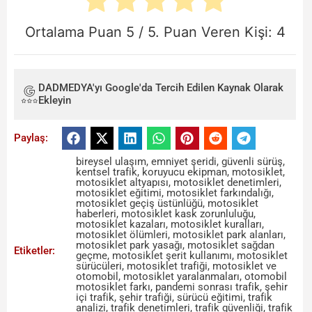
Ortalama Puan
5
/ 5. Puan Veren Kişi:
4
DADMEDYA'yı Google'da Tercih Edilen Kaynak Olarak
Ekleyin
Paylaş:
bireysel ulaşım
,
emniyet şeridi
,
güvenli sürüş
,
kentsel trafik
,
koruyucu ekipman
,
motosiklet
,
motosiklet altyapısı
,
motosiklet denetimleri
,
motosiklet eğitimi
,
motosiklet farkındalığı
,
motosiklet geçiş üstünlüğü
,
motosiklet
haberleri
,
motosiklet kask zorunluluğu
,
motosiklet kazaları
,
motosiklet kuralları
,
motosiklet ölümleri
,
motosiklet park alanları
,
motosiklet park yasağı
,
motosiklet sağdan
Etiketler:
geçme
,
motosiklet şerit kullanımı
,
motosiklet
sürücüleri
,
motosiklet trafiği
,
motosiklet ve
otomobil
,
motosiklet yaralanmaları
,
otomobil
motosiklet farkı
,
pandemi sonrası trafik
,
şehir
içi trafik
,
şehir trafiği
,
sürücü eğitimi
,
trafik
analizi
,
trafik denetimleri
,
trafik güvenliği
,
trafik