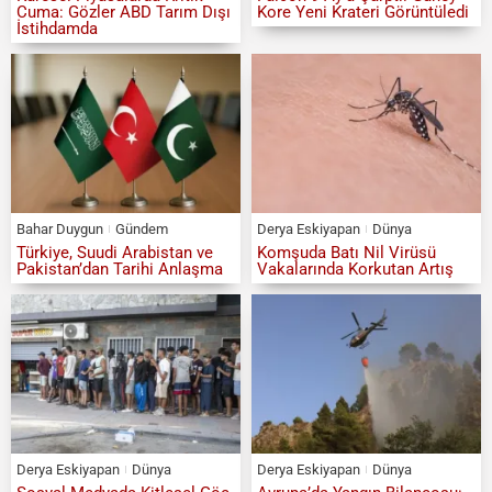
Cuma: Gözler ABD Tarım Dışı
Kore Yeni Krateri Görüntüledi
İstihdamda
Bahar Duygun
Gündem
Derya Eskiyapan
Dünya
Türkiye, Suudi Arabistan ve
Komşuda Batı Nil Virüsü
Pakistan’dan Tarihi Anlaşma
Vakalarında Korkutan Artış
Derya Eskiyapan
Dünya
Derya Eskiyapan
Dünya