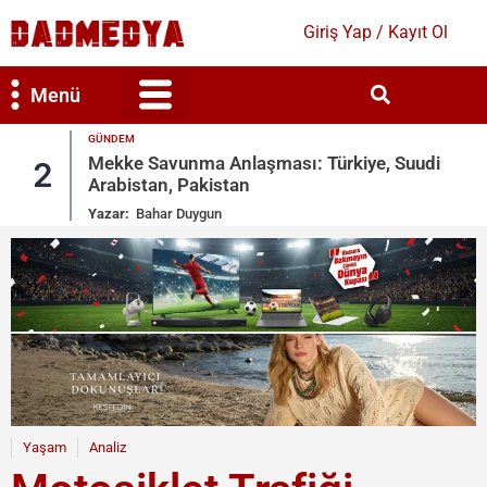
Giriş Yap / Kayıt Ol
Menü
GÜNDEM
Bilim & Teknoloji
Kültür & Sanat
Mekke Savunma Anlaşması: Türkiye, Suudi
2
Arabistan, Pakistan
Yazar:
Bahar Duygun
Yaşam
Analiz