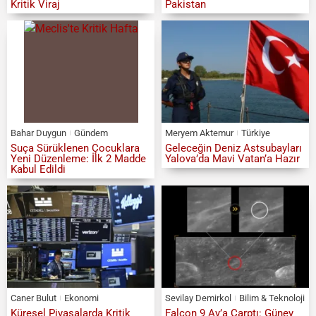
Kritik Viraj
Pakistan
Bahar Duygun
Gündem
Meryem Aktemur
Türkiye
Suça Sürüklenen Çocuklara
Geleceğin Deniz Astsubayları
Yeni Düzenleme: İlk 2 Madde
Yalova’da Mavi Vatan’a Hazır
Kabul Edildi
Caner Bulut
Ekonomi
Sevilay Demirkol
Bilim & Teknoloji
Küresel Piyasalarda Kritik
Falcon 9 Ay’a Çarptı: Güney