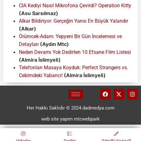
CIA Kediyi Nasıl Mikrofona Çevirdi? Operation Kitty
(Asu Sarsılmaz)
Alkar Bildiriyor: Gerçeğin Yarısı En Büyük Yalandır
(Alkar)
Örümcek-Adam: Yepyeni Bir Gün İncelemesi ve
(Aydın Mtc)
Detayları
Neden Devamı Yok Dedirten 10 Efsane Film Listesi
(Almira İslimyeli)
Telefonları Masaya Koyduk: Perfect Strangers vs.
(Almira İslimyeli)
Cebimdeki Yabancı!
Her Hakkı Saklıdır © 2024 dadmedya.com
web site yapım mtcwebpark
Videolar
Testler
Gönüllü Yazar Ol