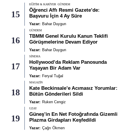
EĞITIM & KARIYER
GÜNDEM
Öğrenci Affı Resmi Gazete’de:
15
Başvuru İçin 4 Ay Süre
Yazar:
Bahar Duygun
GÜNDEM
TBMM Genel Kurulu Kanun Teklifi
16
Görüşmelerine Devam Ediyor
Yazar:
Bahar Duygun
SINEMA
Hollywood’da Reklam Panosunda
17
Yaşayan Bir Adam Var
Yazar:
Feryal Tuğal
MAGAZIN
Kate Beckinsale’e Acımasız Yorumlar:
18
Bütün Gönderileri Sildi
Yazar:
Ruken Cengiz
UZAY
Güneş’in En Net Fotoğrafında Gizemli
19
Plazma Girdapları Keşfedildi
Yazar:
Çağrı Ökmen