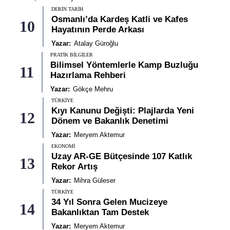
DERIN TARIH
Osmanlı’da Kardeş Katli ve Kafes
10
Hayatının Perde Arkası
Yazar:
Atalay Güroğlu
PRATIK BILGILER
Bilimsel Yöntemlerle Kamp Buzluğu
11
Hazırlama Rehberi
Yazar:
Gökçe Mehru
TÜRKIYE
Kıyı Kanunu Değişti: Plajlarda Yeni
12
Dönem ve Bakanlık Denetimi
Yazar:
Meryem Aktemur
EKONOMI
Uzay AR-GE Bütçesinde 107 Katlık
13
Rekor Artış
Yazar:
Mihra Güleser
TÜRKIYE
34 Yıl Sonra Gelen Mucizeye
14
Bakanlıktan Tam Destek
Yazar:
Meryem Aktemur