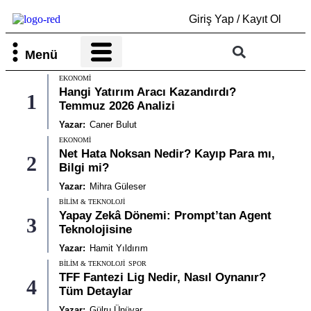
Giriş Yap / Kayıt Ol
Menü
EKONOMI
Bilim & Teknoloji
Kültür & Sanat
Hangi Yatırım Aracı Kazandırdı?
1
Temmuz 2026 Analizi
Yazar:
Caner Bulut
EKONOMI
Net Hata Noksan Nedir? Kayıp Para mı,
2
Bilgi mi?
Yazar:
Mihra Güleser
BILIM & TEKNOLOJI
Yapay Zekâ Dönemi: Prompt’tan Agent
3
Teknolojisine
Yazar:
Hamit Yıldırım
BILIM & TEKNOLOJI
SPOR
TFF Fantezi Lig Nedir, Nasıl Oynanır?
4
Tüm Detaylar
Yazar:
Gülru Ünüvar