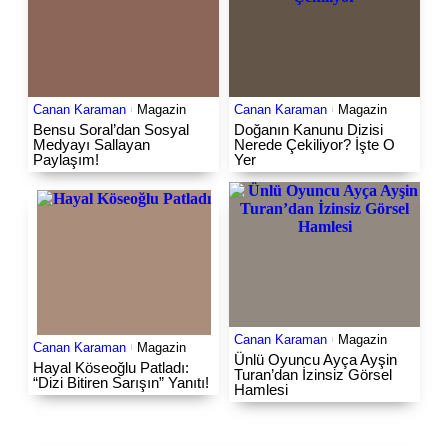
Canan Karaman
Magazin
Canan Karaman
Magazin
Bensu Soral’dan Sosyal
Doğanın Kanunu Dizisi
Medyayı Sallayan
Nerede Çekiliyor? İşte O
Paylaşım!
Yer
Canan Karaman
Magazin
Canan Karaman
Magazin
Ünlü Oyuncu Ayça Ayşin
Hayal Köseoğlu Patladı:
Turan’dan İzinsiz Görsel
“Dizi Bitiren Sarışın” Yanıtı!
Hamlesi