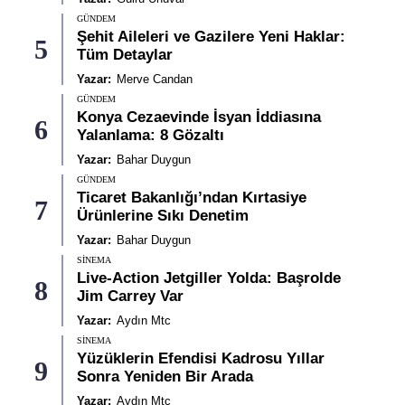
GÜNDEM
Şehit Aileleri ve Gazilere Yeni Haklar:
5
Tüm Detaylar
Yazar:
Merve Candan
GÜNDEM
Konya Cezaevinde İsyan İddiasına
6
Yalanlama: 8 Gözaltı
Yazar:
Bahar Duygun
GÜNDEM
Ticaret Bakanlığı’ndan Kırtasiye
7
Ürünlerine Sıkı Denetim
Yazar:
Bahar Duygun
SINEMA
Live-Action Jetgiller Yolda: Başrolde
8
Jim Carrey Var
Yazar:
Aydın Mtc
SINEMA
Yüzüklerin Efendisi Kadrosu Yıllar
9
Sonra Yeniden Bir Arada
Yazar:
Aydın Mtc