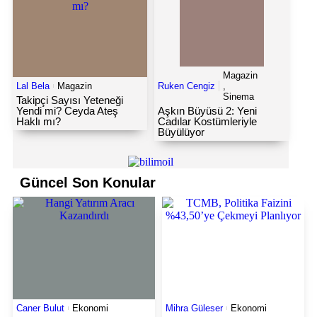
Magazin
Lal Bela
Magazin
Ruken Cengiz
,
Sinema
Takipçi Sayısı Yeteneği
Yendi mi? Ceyda Ateş
Aşkın Büyüsü 2: Yeni
Haklı mı?
Cadılar Kostümleriyle
Büyülüyor
Güncel Son Konular
Caner Bulut
Ekonomi
Mihra Güleser
Ekonomi