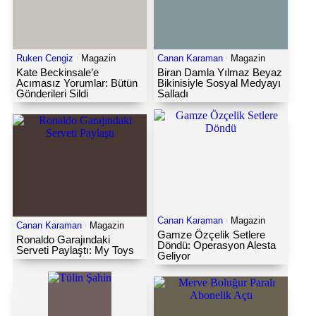
Ruken Cengiz
Magazin
Canan Karaman
Magazin
Kate Beckinsale’e
Biran Damla Yılmaz Beyaz
Acımasız Yorumlar: Bütün
Bikinisiyle Sosyal Medyayı
Gönderileri Sildi
Salladı
Canan Karaman
Magazin
Canan Karaman
Magazin
Gamze Özçelik Setlere
Ronaldo Garajındaki
Döndü: Operasyon Alesta
Serveti Paylaştı: My Toys
Geliyor