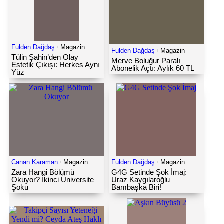
Fulden Dağdaş
Magazin
Fulden Dağdaş
Magazin
Tülin Şahin’den Olay
Merve Boluğur Paralı
Estetik Çıkışı: Herkes Aynı
Abonelik Açtı: Aylık 60 TL
Yüz
Canan Karaman
Magazin
Fulden Dağdaş
Magazin
Zara Hangi Bölümü
G4G Setinde Şok İmaj:
Okuyor? İkinci Üniversite
Uraz Kaygılaroğlu
Şoku
Bambaşka Biri!