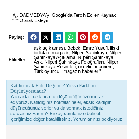
DADMEDYA'yı Google'da Tercih Edilen Kaynak
Olarak Ekleyin
Paylaş:
aşk açıklaması
,
Bebek
,
Emre Yusufi
,
ilişki
iddiaları
,
magazin
,
Nilperi Şahinkaya
,
Nilperi
Şahinkaya Açıklama
,
Nilperi Şahinkaya
Etiketler:
Aşk
,
Nilperi Şahinkaya Fotoğrafları
,
Nilperi
Şahinkaya Resimleri
,
önceliğim annem
,
Türk oyuncu
,
“magazin haberleri”
Katılmamak Elde Değil mi? Yoksa Farklı mı
Düşünüyorsunuz?
Yazılanlar hakkında ne düşündüğünüzü merak
ediyoruz. Katıldığınız noktalar neler, eksik kaldığını
düşündüğünüz yerler ya da sormak istediğiniz
sorularınız var mı? Birkaç cümlenizle belirtebilir,
içeriğimize değer katabilirsiniz. Yorumlarınızı bekliyoruz!