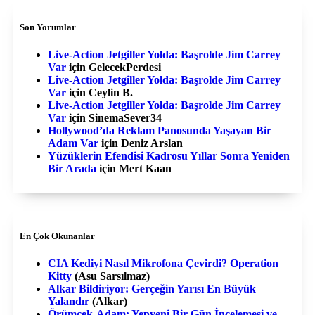
Son Yorumlar
Live-Action Jetgiller Yolda: Başrolde Jim Carrey
Var
için
GelecekPerdesi
Live-Action Jetgiller Yolda: Başrolde Jim Carrey
Var
için
Ceylin B.
Live-Action Jetgiller Yolda: Başrolde Jim Carrey
Var
için
SinemaSever34
Hollywood’da Reklam Panosunda Yaşayan Bir
Adam Var
için
Deniz Arslan
Yüzüklerin Efendisi Kadrosu Yıllar Sonra Yeniden
Bir Arada
için
Mert Kaan
En Çok Okunanlar
CIA Kediyi Nasıl Mikrofona Çevirdi? Operation
Kitty
(Asu Sarsılmaz)
Alkar Bildiriyor: Gerçeğin Yarısı En Büyük
Yalandır
(Alkar)
Örümcek-Adam: Yepyeni Bir Gün İncelemesi ve