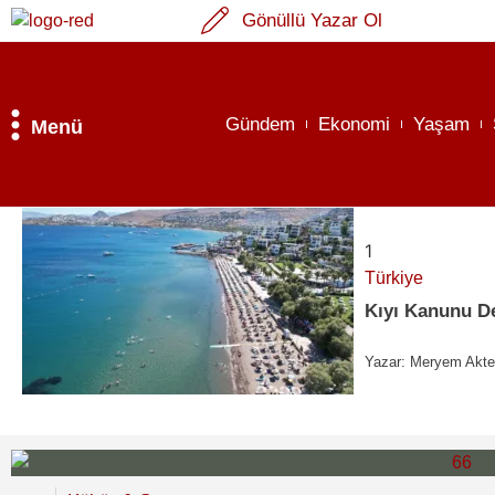
Gönüllü Yazar Ol
Gündem
Ekonomi
Yaşam
Menü
1
Türkiye
Kıyı Kanunu De
Yazar:
Meryem Akt