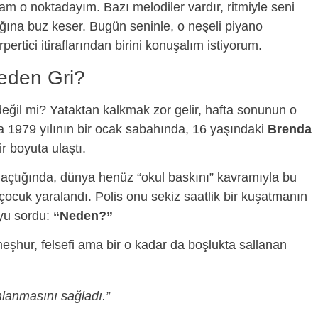
am o noktadayım. Bazı melodiler vardır, ritmiyle seni
ığına buz keser. Bugün seninle, o neşeli piyano
rpertici itiraflarından birini konuşalım istiyorum.
eden Gri?
değil mi? Yataktan kalkmak zor gelir, hafta sonunun o
ma 1979 yılının bir ocak sabahında, 16 yaşındaki
Brenda
ir boyuta ulaştı.
ş açtığında, dünya henüz “okul baskını” kavramıyla bu
k çocuk yaralandı. Polis onu sekiz saatlik bir kuşatmanın
uyu sordu:
“Neden?”
eşhur, felsefi ama bir o kadar da boşlukta sallanan
lanmasını sağladı.”