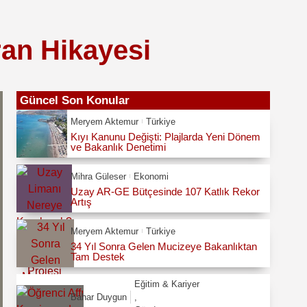
ran Hikayesi
Güncel Son Konular
Meryem Aktemur
Türkiye
Kıyı Kanunu Değişti: Plajlarda Yeni Dönem
ve Bakanlık Denetimi
Mihra Güleser
Ekonomi
Uzay AR-GE Bütçesinde 107 Katlık Rekor
Artış
Meryem Aktemur
Türkiye
34 Yıl Sonra Gelen Mucizeye Bakanlıktan
Tam Destek
Eğitim & Kariyer
Bahar Duygun
,