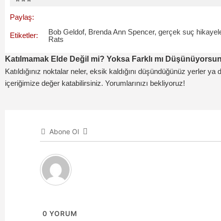
Paylaş:
Bob Geldof
,
Brenda Ann Spencer
,
gerçek suç hikayele
Etiketler:
Rats
Katılmamak Elde Değil mi? Yoksa Farklı mı Düşünüyorsu
Katıldığınız noktalar neler, eksik kaldığını düşündüğünüz yerler ya d
içeriğimize değer katabilirsiniz. Yorumlarınızı bekliyoruz!
Abone Ol
0
YORUM