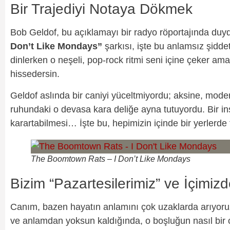
Bir Trajediyi Notaya Dökmek
Bob Geldof, bu açıklamayı bir radyo röportajında duy
Don’t Like Mondays”
şarkısı, işte bu anlamsız şiddet
dinlerken o neşeli, pop-rock ritmi seni içine çeker am
hissedersin.
Geldof aslında bir caniyi yüceltmiyordu; aksine, mode
ruhundaki o devasa kara deliğe ayna tutuyordu. Bir insa
karartabilmesi… İşte bu, hepimizin içinde bir yerlerde t
The Boomtown Rats – I Don’t Like Mondays
Bizim “Pazartesilerimiz” ve İçimiz
Canım, bazen hayatın anlamını çok uzaklarda arıyoruz
ve anlamdan yoksun kaldığında, o boşluğun nasıl bir 