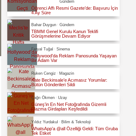
Gündem
Öğrenci Affı Resmi Gazete’de: Başvuru İçin
4 Ay Süre
Bahar Duygun
Gündem
TBMM Genel Kurulu Kanun Teklifi
Görüşmelerine Devam Ediyor
Feryal Tuğal
Sinema
Hollywood’da Reklam Panosunda Yaşayan
Bir Adam Var
Ruken Cengiz
Magazin
Kate Beckinsale’e Acımasız Yorumlar:
Bütün Gönderileri Sildi
Çağrı Ökmen
Uzay
Güneş’in En Net Fotoğrafında Gizemli
Plazma Girdapları Keşfedildi
Yıldız Yurdakul
Bilim & Teknoloji
WhatsApp’a @all Özelliği Geldi: Tüm Gruba
Tek Etiket