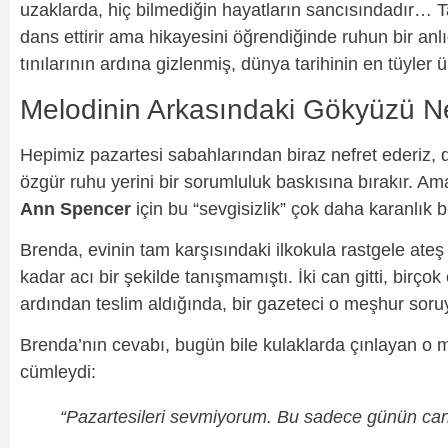
uzaklarda, hiç bilmediğin hayatların sancısındadır… T
dans ettirir ama hikayesini öğrendiğinde ruhun bir anl
tınılarının ardına gizlenmiş, dünya tarihinin en tüyler ü
Melodinin Arkasındaki Gökyüzü N
Hepimiz pazartesi sabahlarından biraz nefret ederiz, 
özgür ruhu yerini bir sorumluluk baskısına bırakır. A
Ann Spencer
için bu “sevgisizlik” çok daha karanlık b
Brenda, evinin tam karşısındaki ilkokula rastgele ate
kadar acı bir şekilde tanışmamıştı. İki can gitti, birço
ardından teslim aldığında, bir gazeteci o meşhur sor
Brenda’nın cevabı, bugün bile kulaklarda çınlayan o m
cümleydi:
“Pazartesileri sevmiyorum. Bu sadece günün can