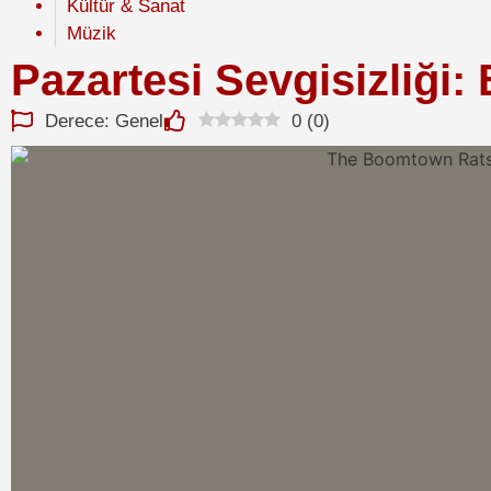
Kültür & Sanat
Müzik
Pazartesi Sevgisizliği
Derece: Genel
0
(
0
)