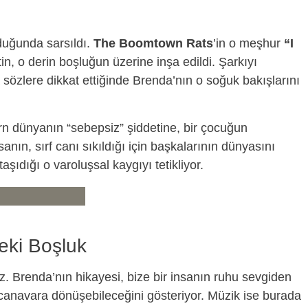
duğunda sarsıldı.
The Boomtown Rats
’in o meşhur
“I
in, o derin boşluğun üzerine inşa edildi. Şarkıyı
a sözlere dikkat ettiğinde Brenda’nın o soğuk bakışlarını
rn dünyanın “sebepsiz” şiddetine, bir çocuğun
nın, sırf canı sıkıldığı için başkalarının dünyasını
aşıdığı o varoluşsal kaygıyı tetikliyor.
deki Boşluk
. Brenda’nın hikayesi, bize bir insanın ruhu sevgiden
canavara dönüşebileceğini gösteriyor. Müzik ise burada