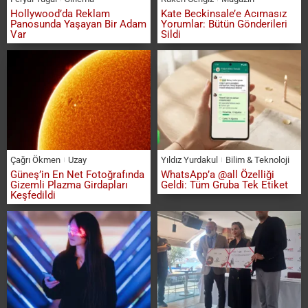
Hollywood’da Reklam
Kate Beckinsale’e Acımasız
Panosunda Yaşayan Bir Adam
Yorumlar: Bütün Gönderileri
Var
Sildi
Çağrı Ökmen
Uzay
Yıldız Yurdakul
Bilim & Teknoloji
Güneş’in En Net Fotoğrafında
WhatsApp’a @all Özelliği
Gizemli Plazma Girdapları
Geldi: Tüm Gruba Tek Etiket
Keşfedildi