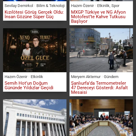
Sevilay Demirkol
Bilim & Teknoloji
Hazım Özenir
Etkinlik
,
Spor
Kızılötesi Görüş Gerçek Oldu:
MXGP Türkiye ve NG Afyon
İnsan Gözüne Süper Güç
Motofest’te Kahve Tutkusu
Başlıyor
Hazım Özenir
Etkinlik
Meryem Aktemur
Gündem
Semih Hot’un Doğum
Şanlıurfa’da Termometreler
Gününde Yıldızlar Geçidi
47 Dereceyi Gösterdi: Asfalt
Mesaisi