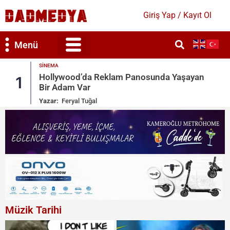
Giriş Yap / Kayıt Ol
Menü
MAGAZIN
şayan
Kate Beckinsale’e Acımasız Yorumlar: Büt
2
Gönderileri Sildi
Yazar:
Ruken Cengiz
Müzik Tarihi