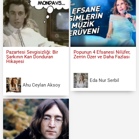
Pazartesi Sevgisizliği: Bir
Popunun 4 Efsanesi Nilüfer,
Şarkının Kan Donduran
Zerrin Özer ve Daha Fazlası
Hikayesi
Eda Nur Serbil
Ahu Ceylan Aksoy