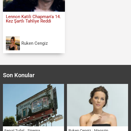
Lennon Katili Chapman’a 14.
Kez Şartlı Tahliye Reddi
Ruken Cengiz
Son Konular
Feryal Tuğal
Sinema
Ruken Cengiz
Magazin