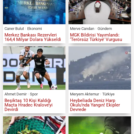
Caner Bulut
Ekonomi
Merve Candan
Gündem
Merkez Bankası Rezervleri
MGK Bildirisi Yayımlandı:
164,4 Milyar Dolara Yükseldi
‘Terörsüz Türkiye’ Vurgusu
Ahmet Demir
Spor
Meryem Aktemur
Türkiye
Beşiktaş 10 Kişi Kaldığı
Heybeliada Deniz Harp
Maçta Hradec Kralove’yi
Okulu’nda Yangın! Ekipler
Devirdi
Devrede