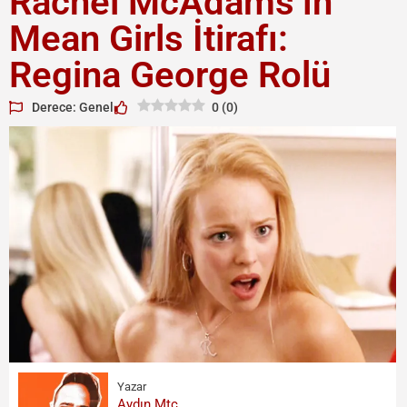
Rachel McAdams’ın
Mean Girls İtirafı:
Regina George Rolü
Derece: Genel
0
(
0
)
Yazar
Aydın Mtc