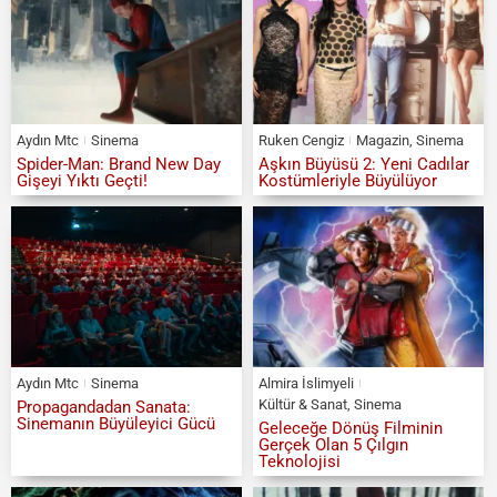
Aydın Mtc
Sinema
Ruken Cengiz
Magazin
,
Sinema
Spider-Man: Brand New Day
Aşkın Büyüsü 2: Yeni Cadılar
Gişeyi Yıktı Geçti!
Kostümleriyle Büyülüyor
Aydın Mtc
Sinema
Almira İslimyeli
Kültür & Sanat
,
Sinema
Propagandadan Sanata:
Sinemanın Büyüleyici Gücü
Geleceğe Dönüş Filminin
Gerçek Olan 5 Çılgın
Teknolojisi