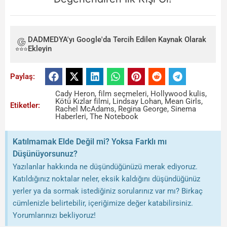
DADMEDYA'yı Google'da Tercih Edilen Kaynak Olarak
Ekleyin
Paylaş:
Cady Heron
,
film seçmeleri
,
Hollywood kulis
,
Kötü Kızlar filmi
,
Lindsay Lohan
,
Mean Girls
,
Etiketler:
Rachel McAdams
,
Regina George
,
Sinema
Haberleri
,
The Notebook
Katılmamak Elde Değil mi? Yoksa Farklı mı
Düşünüyorsunuz?
Yazılanlar hakkında ne düşündüğünüzü merak ediyoruz.
Katıldığınız noktalar neler, eksik kaldığını düşündüğünüz
yerler ya da sormak istediğiniz sorularınız var mı? Birkaç
cümlenizle belirtebilir, içeriğimize değer katabilirsiniz.
Yorumlarınızı bekliyoruz!