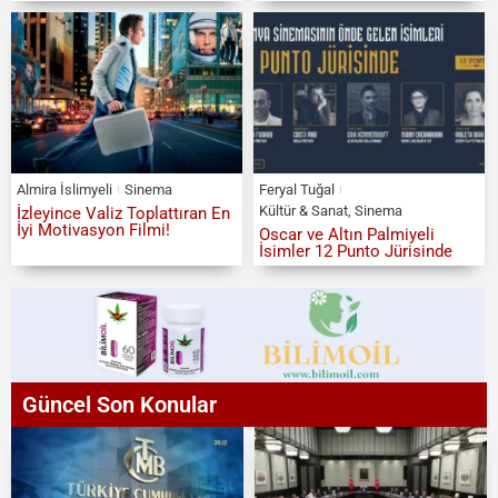
Almira İslimyeli
Sinema
Feryal Tuğal
Kültür & Sanat
,
Sinema
İzleyince Valiz Toplattıran En
İyi Motivasyon Filmi!
Oscar ve Altın Palmiyeli
İsimler 12 Punto Jürisinde
Güncel Son Konular