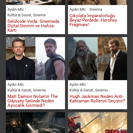
Aydın Mtc
Aydın Mtc
Sinema
Kültür & Sanat
,
Sinema
Çikolata İmparatorluğu
Beyaz Perdede: Hershey
Selüloide Veda: Sinemada
Fragmanı!
Dijital Devrim ve Hafıza
Kartı
Aydın Mtc
Aydın Mtc
Kültür & Sanat
,
Sinema
Kültür & Sanat
,
Sinema
Matt Damon Nolan’ın The
Hugh Jackman Neden Anti-
Odyssey Setinde Neden
Kahraman Rollerini Seçiyor?
Ayrıcalık Görmedi?