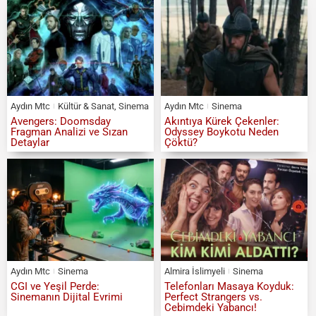
Aydın Mtc
Kültür & Sanat
,
Sinema
Aydın Mtc
Sinema
Avengers: Doomsday
Akıntıya Kürek Çekenler:
Fragman Analizi ve Sızan
Odyssey Boykotu Neden
Detaylar
Çöktü?
Aydın Mtc
Sinema
Almira İslimyeli
Sinema
CGI ve Yeşil Perde:
Telefonları Masaya Koyduk:
Sinemanın Dijital Evrimi
Perfect Strangers vs.
Cebimdeki Yabancı!