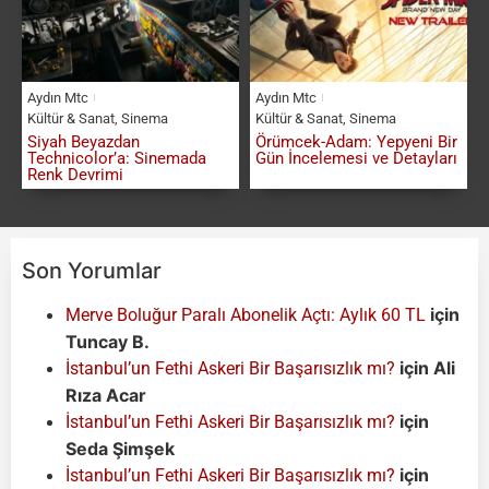
Aydın Mtc
Aydın Mtc
Kültür & Sanat
,
Sinema
Kültür & Sanat
,
Sinema
Siyah Beyazdan
Örümcek-Adam: Yepyeni Bir
Technicolor’a: Sinemada
Gün İncelemesi ve Detayları
Renk Devrimi
Son Yorumlar
için
Merve Boluğur Paralı Abonelik Açtı: Aylık 60 TL
Tuncay B.
için
Ali
İstanbul’un Fethi Askeri Bir Başarısızlık mı?
Rıza Acar
için
İstanbul’un Fethi Askeri Bir Başarısızlık mı?
Seda Şimşek
için
İstanbul’un Fethi Askeri Bir Başarısızlık mı?