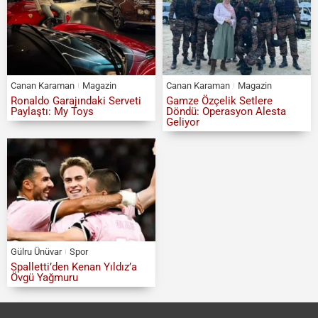
Canan Karaman
Magazin
Canan Karaman
Magazin
Ronaldo Garajındaki Serveti
Gamze Özçelik Setlere
Paylaştı: My Toys
Döndü: Operasyon Alesta
Geliyor
Gülru Ünüvar
Spor
Spalletti’den Kenan Yıldız’a
Övgü Yağmuru