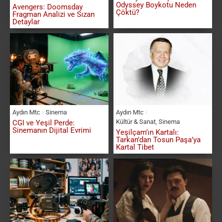
Odyssey Boykotu Neden
Avengers: Doomsday
Çöktü?
Fragman Analizi ve Sızan
Detaylar
Aydın Mtc
Sinema
Aydın Mtc
Kültür & Sanat
,
Sinema
CGI ve Yeşil Perde:
Sinemanın Dijital Evrimi
Yeşilçam’ın Kartalı:
Tarkan’dan Tosun Paşa’ya
Kartal Tibet