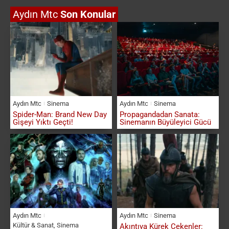
Aydın Mtc
Son Konular
Aydın Mtc
Sinema
Aydın Mtc
Sinema
Spider-Man: Brand New Day
Propagandadan Sanata:
Gişeyi Yıktı Geçti!
Sinemanın Büyüleyici Gücü
Aydın Mtc
Aydın Mtc
Sinema
Kültür & Sanat
,
Sinema
Akıntıya Kürek Çekenler: