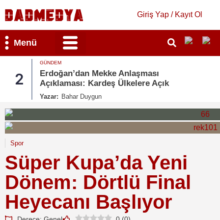
Giriş Yap / Kayıt Ol
Menü
GÜNDEM
Bilim & Teknoloji
Kültür & Sanat
Erdoğan’dan Mekke Anlaşması
2
Açıklaması: Kardeş Ülkelere Açık
Yazar:
Bahar Duygun
Spor
Süper Kupa’da Yeni
Dönem: Dörtlü Final
Heyecanı Başlıyor
Derece: Genel
0
(
0
)