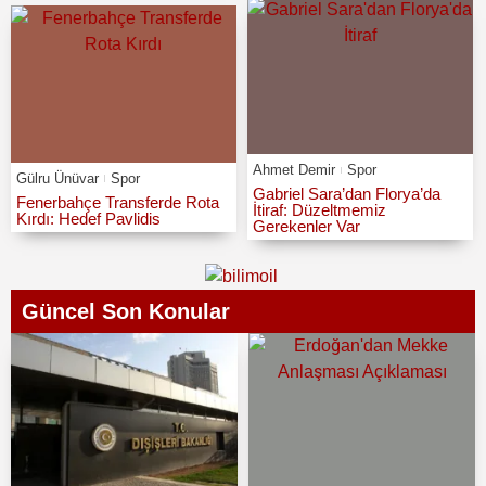
Ahmet Demir
Spor
Gülru Ünüvar
Spor
Gabriel Sara’dan Florya’da
Fenerbahçe Transferde Rota
İtiraf: Düzeltmemiz
Kırdı: Hedef Pavlidis
Gerekenler Var
Güncel Son Konular