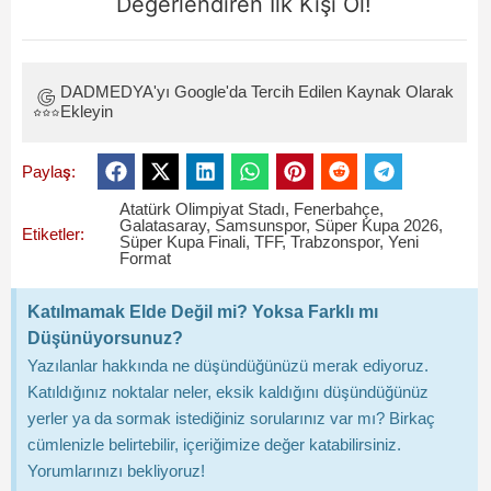
Değerlendiren İlk Kişi Ol!
DADMEDYA'yı Google'da Tercih Edilen Kaynak Olarak
Ekleyin
Paylaş:
Atatürk Olimpiyat Stadı
,
Fenerbahçe
,
Galatasaray
,
Samsunspor
,
Süper Kupa 2026
,
Etiketler:
Süper Kupa Finali
,
TFF
,
Trabzonspor
,
Yeni
Format
Katılmamak Elde Değil mi? Yoksa Farklı mı
Düşünüyorsunuz?
Yazılanlar hakkında ne düşündüğünüzü merak ediyoruz.
Katıldığınız noktalar neler, eksik kaldığını düşündüğünüz
yerler ya da sormak istediğiniz sorularınız var mı? Birkaç
cümlenizle belirtebilir, içeriğimize değer katabilirsiniz.
Yorumlarınızı bekliyoruz!