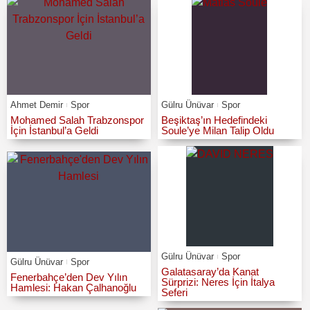
Ahmet Demir
Spor
Gülru Ünüvar
Spor
Mohamed Salah Trabzonspor
Beşiktaş’ın Hedefindeki
İçin İstanbul’a Geldi
Soule’ye Milan Talip Oldu
Gülru Ünüvar
Spor
Gülru Ünüvar
Spor
Galatasaray’da Kanat
Fenerbahçe’den Dev Yılın
Sürprizi: Neres İçin İtalya
Hamlesi: Hakan Çalhanoğlu
Seferi