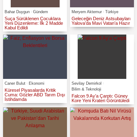
Bahar Duygun
Gündem
Meryem Aktemur
Türkiye
Suça Sürüklenen Çocuklara
Geleceğin Deniz Astsubayları
Yeni Düzenleme: İlk 2 Madde
Yalova’da Mavi Vatan’a Hazır
Kabul Edildi
Caner Bulut
Ekonomi
Sevilay Demirkol
Bilim & Teknoloji
Küresel Piyasalarda Kritik
Cuma: Gözler ABD Tarım Dışı
Falcon 9 Ay’a Çarptı: Güney
İstihdamda
Kore Yeni Krateri Görüntüledi