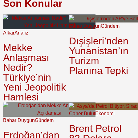
Son Konular
Bahar Duygun
Gündem
Alkar
Analiz
Dışişleri’nden
Mekke
Yunanistan’ın
Anlaşması
Turizm
Nedir?
Planına Tepki
Türkiye’nin
Yeni Jeopolitik
Hamlesi
Caner Bulut
Ekonomi
Bahar Duygun
Gündem
Brent Petrol
Erdoğan’dan