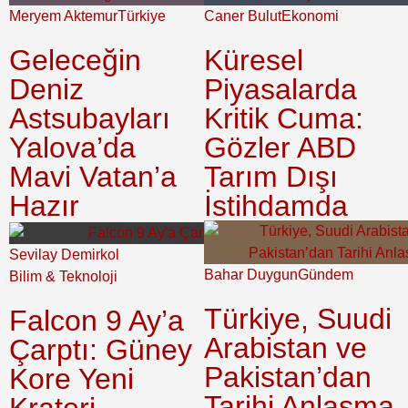
Meryem Aktemur
Türkiye
Caner Bulut
Ekonomi
Geleceğin
Küresel
Deniz
Piyasalarda
Astsubayları
Kritik Cuma:
Yalova’da
Gözler ABD
Mavi Vatan’a
Tarım Dışı
Hazır
İstihdamda
Sevilay Demirkol
Bahar Duygun
Gündem
Bilim & Teknoloji
Türkiye, Suudi
Falcon 9 Ay’a
Arabistan ve
Çarptı: Güney
Pakistan’dan
Kore Yeni
Tarihi Anlaşma