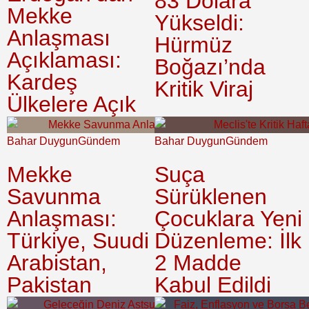
83 Dolara
Mekke
Yükseldi:
Anlaşması
Hürmüz
Açıklaması:
Boğazı’nda
Kardeş
Kritik Viraj
Ülkelere Açık
Bahar Duygun
Gündem
Bahar Duygun
Gündem
Mekke
Suça
Savunma
Sürüklenen
Anlaşması:
Çocuklara Yeni
Türkiye, Suudi
Düzenleme: İlk
Arabistan,
2 Madde
Pakistan
Kabul Edildi