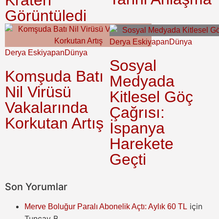
Krateri
Görüntüledi
Derya Eskiyapan
Dünya
Derya Eskiyapan
Dünya
Sosyal
Komşuda Batı
Medyada
Nil Virüsü
Kitlesel Göç
Vakalarında
Çağrısı:
Korkutan Artış
İspanya
Harekete
Geçti
Son Yorumlar
için
Merve Boluğur Paralı Abonelik Açtı: Aylık 60 TL
Tuncay B.