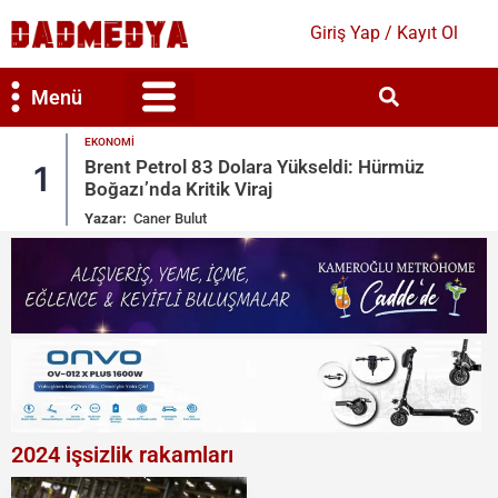
Giriş Yap / Kayıt Ol
Menü
EKONOMI
Bilim & Teknoloji
Kültür & Sanat
Brent Petrol 83 Dolara Yükseldi: Hürmüz
1
2
Boğazı’nda Kritik Viraj
Yazar:
Caner Bulut
2024 işsizlik rakamları