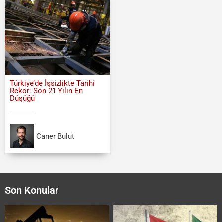
Türkiye’de İşsizlikte Tarihi
Rekor: Son 21 Yılın En
Düşüğü
Caner Bulut
Son Konular