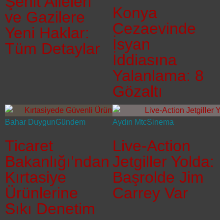
Şehit Aileleri
Konya
ve Gazilere
Cezaevinde
Yeni Haklar:
İsyan
Tüm Detaylar
İddiasına
Yalanlama: 8
Gözaltı
Bahar Duygun
Gündem
Aydın Mtc
Sinema
Ticaret
Live-Action
Bakanlığı’ndan
Jetgiller Yolda:
Kırtasiye
Başrolde Jim
Ürünlerine
Carrey Var
Sıkı Denetim