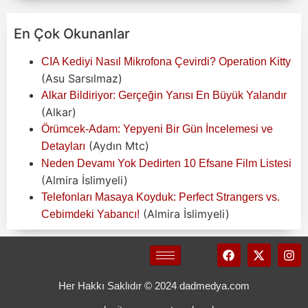
En Çok Okunanlar
CIA Kediyi Nasıl Mikrofona Çevirdi? Operation Kitty
(Asu Sarsılmaz)
Alkar Bildiriyor: Gerçeğin Yarısı En Büyük Yalandır
(Alkar)
Örümcek-Adam: Yepyeni Bir Gün İncelemesi ve
(Aydın Mtc)
Detayları
Neden Devamı Yok Dedirten 10 Efsane Film Listesi
(Almira İslimyeli)
Telefonları Masaya Koyduk: Perfect Strangers vs.
(Almira İslimyeli)
Cebimdeki Yabancı!
Her Hakkı Saklıdır © 2024 dadmedya.com