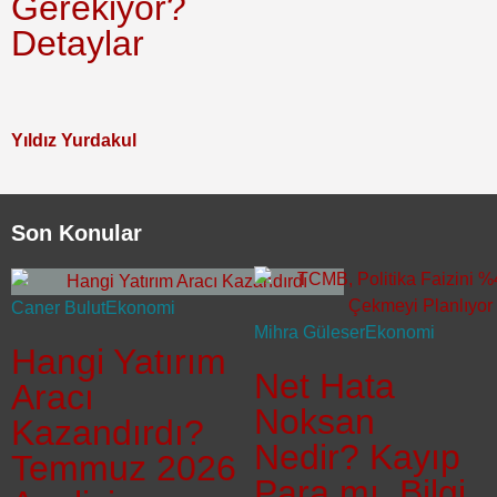
Gerekiyor?
Detaylar
Yıldız Yurdakul
Son Konular
Caner Bulut
Ekonomi
Mihra Güleser
Ekonomi
Hangi Yatırım
Net Hata
Aracı
Noksan
Kazandırdı?
Nedir? Kayıp
Temmuz 2026
Para mı, Bilgi