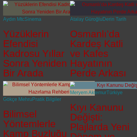
Aydın Mtc
Sinema
Atalay Güroğlu
Derin Tarih
Yüzüklerin
Osmanlı’da
Efendisi
Kardeş Katli
Kadrosu Yıllar
ve Kafes
Sonra Yeniden
Hayatının
Bir Arada
Perde Arkası
Meryem Aktemur
Türkiye
Gökçe Mehru
Pratik Bilgiler
Kıyı Kanunu
Bilimsel
Değişti:
Yöntemlerle
Plajlarda Yeni
Kamp Buzluğu
Dönem ve