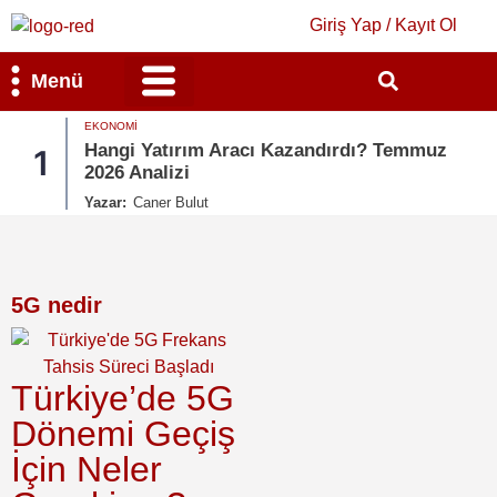
Giriş Yap / Kayıt Ol
Menü
EKONOMI
Bilim & Teknoloji
Kültür & Sanat
Hangi Yatırım Aracı Kazandırdı? Temmuz
1
2026 Analizi
Yazar:
Caner Bulut
5G nedir
Türkiye’de 5G
Dönemi Geçiş
İçin Neler