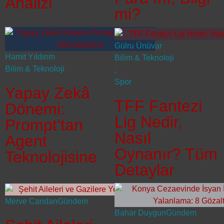
Analizi
mi?
Gülru Ünüvar
Hamit Yıldırım
Bilim & Teknoloji
Bilim & Teknoloji
,
Spor
Yapay Zekâ
TFF Fantezi
Dönemi:
Lig Nedir,
Prompt’tan
Nasıl
Agent
Oynanır? Tüm
Teknolojisine
Detaylar
Merve Candan
Gündem
Bahar Duygun
Gündem