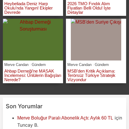
Heybeliada Deniz Harp
2026 TMO Fındık Alım
Okulu’nda Yangın! Ekipler
Fiyatları Belli Oldu! İşte
Devrede
Detaylar
Merve Candan
Gündem
Merve Candan
Gündem
Ahbap Derneği’ne MASAK
MSB’den Kritik Açıklama:
İncelemesi: Ünlülerin Bağışları
Terörsüz Türkiye Stratejik
Nerede?
Vizyondur
Son Yorumlar
için
Merve Boluğur Paralı Abonelik Açtı: Aylık 60 TL
Tuncay B.