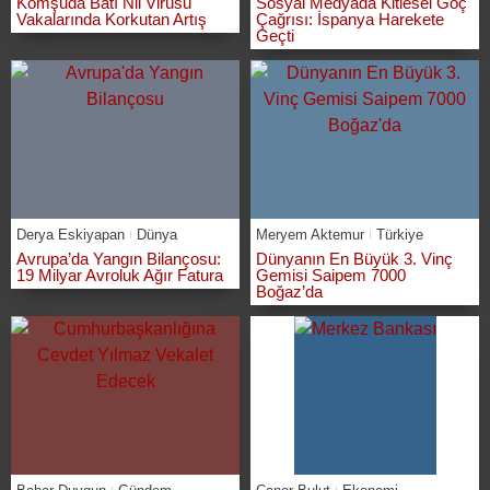
Komşuda Batı Nil Virüsü
Sosyal Medyada Kitlesel Göç
Vakalarında Korkutan Artış
Çağrısı: İspanya Harekete
Geçti
Derya Eskiyapan
Dünya
Meryem Aktemur
Türkiye
Avrupa’da Yangın Bilançosu:
Dünyanın En Büyük 3. Vinç
19 Milyar Avroluk Ağır Fatura
Gemisi Saipem 7000
Boğaz’da