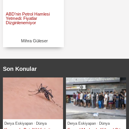
ABD’nin Petrol Hamlesi
Yetmedi: Fiyatlar
Dizginlenemiyor
Mihra Güleser
Son Konular
Derya Eskiyapan
Dünya
Derya Eskiyapan
Dünya