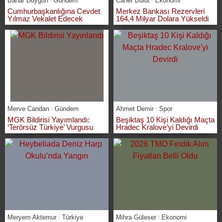
Bahar Duygun
Gündem
Caner Bulut
Ekonomi
Cumhurbaşkanlığına Cevdet
Merkez Bankası Rezervleri
Yılmaz Vekalet Edecek
164,4 Milyar Dolara Yükseldi
Merve Candan
Gündem
Ahmet Demir
Spor
MGK Bildirisi Yayımlandı:
Beşiktaş 10 Kişi Kaldığı Maçta
‘Terörsüz Türkiye’ Vurgusu
Hradec Kralove’yi Devirdi
Meryem Aktemur
Türkiye
Mihra Güleser
Ekonomi