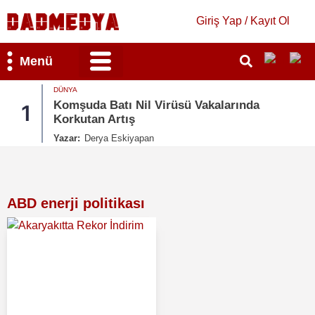
Giriş Yap / Kayıt Ol
Menü
Bilim & Teknoloji
Kültür & Sanat
DÜNYA
da Batı Nil Virüsü Vakalarında
Sosyal Me
2
tan Artış
İspanya H
Derya Eskiyapan
Yazar:
Derya
ABD enerji politikası