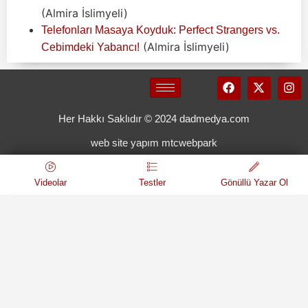
(Almira İslimyeli)
Telefonları Masaya Koyduk: Perfect Strangers vs.
(Almira İslimyeli)
Cebimdeki Yabancı!
Her Hakkı Saklıdır © 2024 dadmedya.com
web site yapım mtcwebpark
Videolar
Testler
Gönüllü Yazar Ol