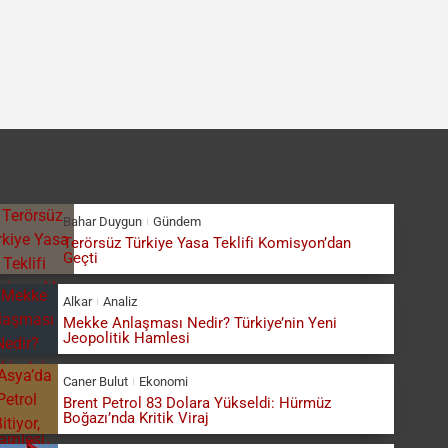
Bahar Duygun
Gündem
Terörsüz Türkiye Yasa Teklifi Komisyon’dan
Geçti
Alkar
Analiz
Mekke Anlaşması Nedir? Türkiye’nin Yeni
Jeopolitik Hamlesi
Caner Bulut
Ekonomi
Brent Petrol 83 Dolara Yükseldi: Hürmüz
Boğazı’nda Kritik Viraj