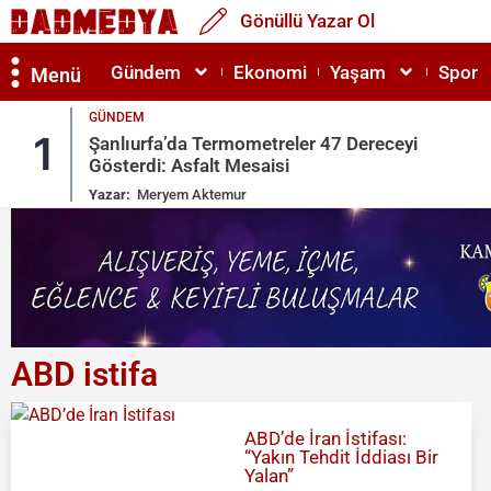
Gönüllü Yazar Ol
Gündem
Ekonomi
Yaşam
Spor
Menü
GÜNDEM
1
Şanlıurfa’da Termometreler 47 Dereceyi
Gösterdi: Asfalt Mesaisi
Yazar:
Meryem Aktemur
ABD istifa
ABD’de İran İstifası:
“Yakın Tehdit İddiası Bir
Yalan”