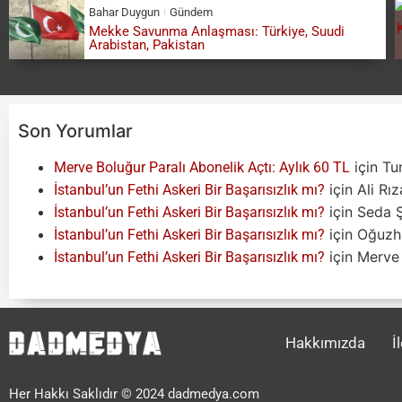
Bahar Duygun
Gündem
Mekke Savunma Anlaşması: Türkiye, Suudi
Arabistan, Pakistan
Son Yorumlar
için
Tu
Merve Boluğur Paralı Abonelik Açtı: Aylık 60 TL
için
Ali Rı
İstanbul’un Fethi Askeri Bir Başarısızlık mı?
için
Seda 
İstanbul’un Fethi Askeri Bir Başarısızlık mı?
için
Oğuzh
İstanbul’un Fethi Askeri Bir Başarısızlık mı?
için
Merve 
İstanbul’un Fethi Askeri Bir Başarısızlık mı?
Hakkımızda
İ
Her Hakkı Saklıdır © 2024 dadmedya.com