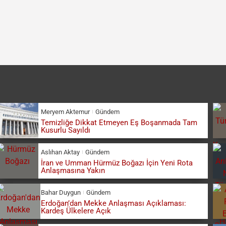
Meryem Aktemur
Gündem
Temizliğe Dikkat Etmeyen Eş Boşanmada Tam
Kusurlu Sayıldı
Aslıhan Aktay
Gündem
İran ve Umman Hürmüz Boğazı İçin Yeni Rota
Anlaşmasına Yakın
Bahar Duygun
Gündem
Erdoğan’dan Mekke Anlaşması Açıklaması:
Kardeş Ülkelere Açık