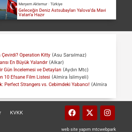
Meryem Aktemur
Türkiye
Geleceğin Deniz Astsubayları Yalova’da Mavi
Vatan’a Hazır
(Asu Sarsılmaz)
 Çevirdi? Operation Kitty
(Alkar)
Yarısı En Büyük Yalandır
(Aydın Mtc)
 Gün İncelemesi ve Detayları
(Almira İslimyeli)
 10 Efsane Film Listesi
(Almira
: Perfect Strangers vs. Cebimdeki Yabancı!
r
KVKK
web site yapım mtcwebpark