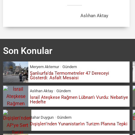
Aslıhan Aktay
Son Konular
Meryem Aktemur
Gündem
Şanlıurfa’da Termometreler 47 Dereceyi
Gösterdi: Asfalt Mesaisi
Aslıhan Aktay
Gündem
İsrail Ateşkese Rağmen Lübnan’ı Vurdu: Nebatiye
Hedefte
Bahar Duygun
Gündem
Dışişleri’nden Yunanistan’ın Turizm Planına Tepki