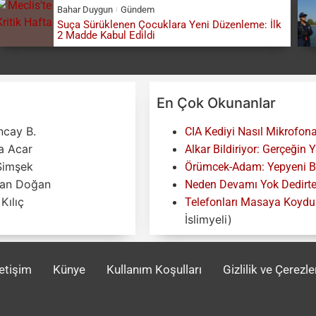
Bahar Duygun
Gündem
Suça Sürüklenen Çocuklara Yeni Düzenleme: İlk
2 Madde Kabul Edildi
En Çok Okunanlar
ncay B.
CIA Kediyi Nasıl Mikrofona
za Acar
Alkar Bildiriyor: Gerçeğin 
Şimşek
Örümcek-Adam: Yepyeni Bir
an Doğan
Neden Devamı Yok Dedirten
Kılıç
Telefonları Masaya Koyduk
İslimyeli)
letişim
Künye
Kullanım Koşulları
Gizlilik ve Çerezle