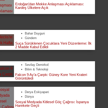
Erdoğan’dan Mekke Anlaşması Açıklaması:
Kardeş Ülkelere Açık
Bahar Duygun
Gündem
Suça Sürüklenen Çocuklara Yeni Düzenleme: İlk
2 Madde Kabul Edildi
Sevilay Demirkol
Bilim & Teknoloji
Falcon 9 Ay’a Çarptı: Güney Kore Yeni Krateri
Görüntüledi
Derya Eskiyapan
Dünya
Sosyal Medyada Kitlesel Göç Çağrısı: İspanya
Harekete Geçti