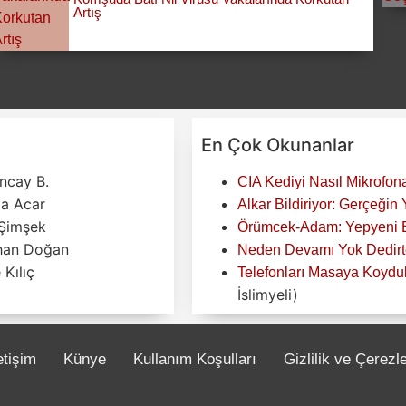
Artış
En Çok Okunanlar
ncay B.
CIA Kediyi Nasıl Mikrofona
za Acar
Alkar Bildiriyor: Gerçeğin
Şimşek
Örümcek-Adam: Yepyeni Bi
han Doğan
Neden Devamı Yok Dedirte
Kılıç
Telefonları Masaya Koyduk
İslimyeli)
etişim
Künye
Kullanım Koşulları
Gizlilik ve Çerezl