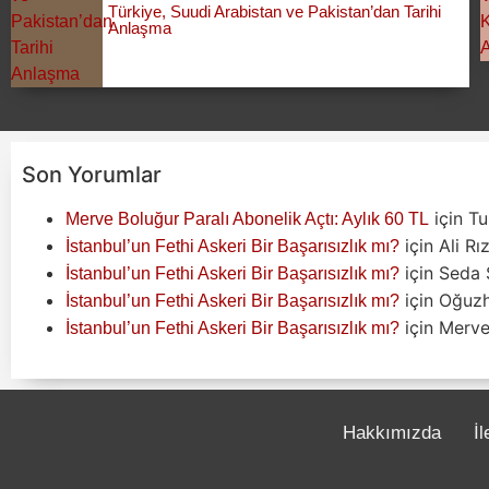
Türkiye, Suudi Arabistan ve Pakistan’dan Tarihi
Anlaşma
Son Yorumlar
için
Tu
Merve Boluğur Paralı Abonelik Açtı: Aylık 60 TL
için
Ali Rı
İstanbul’un Fethi Askeri Bir Başarısızlık mı?
için
Seda 
İstanbul’un Fethi Askeri Bir Başarısızlık mı?
için
Oğuz
İstanbul’un Fethi Askeri Bir Başarısızlık mı?
için
Merve 
İstanbul’un Fethi Askeri Bir Başarısızlık mı?
Hakkımızda
İl