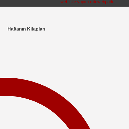
web site yapım mtcwebpark
Haftanın Kitapları