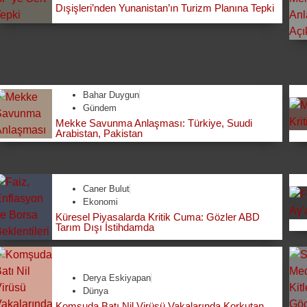
Dışişleri’nden Yunanistan’ın Turizm Planına Tepki
Bahar Duygun
Gündem
Mekke Savunma Anlaşması: Türkiye, Suudi
Arabistan, Pakistan
Caner Bulut
Ekonomi
Küresel Piyasalarda Kritik Cuma: Gözler ABD
Tarım Dışı İstihdamda
Derya Eskiyapan
Dünya
Komşuda Batı Nil Virüsü Vakalarında Korkutan