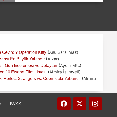
(Asu Sarsılmaz)
 Çevirdi? Operation Kitty
(Alkar)
 Yarısı En Büyük Yalandır
(Aydın Mtc)
r Gün İncelemesi ve Detayları
(Almira İslimyeli)
n 10 Efsane Film Listesi
(Almira
: Perfect Strangers vs. Cebimdeki Yabancı!
er
KVKK