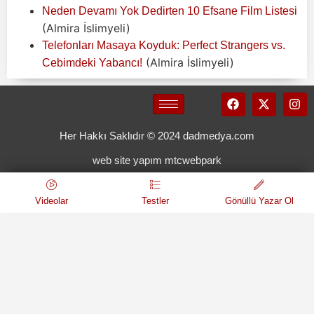
Neden Devamı Yok Dedirten 10 Efsane Film Listesi
(Almira İslimyeli)
Telefonları Masaya Koyduk: Perfect Strangers vs.
(Almira İslimyeli)
Cebimdeki Yabancı!
Her Hakkı Saklıdır © 2024 dadmedya.com
web site yapım mtcwebpark
Videolar
Testler
Gönüllü Yazar Ol