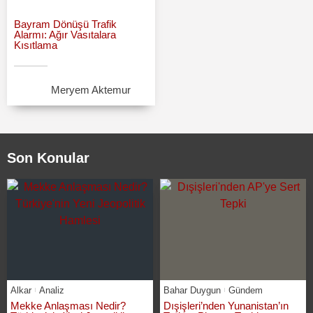
Bayram Dönüşü Trafik
Alarmı: Ağır Vasıtalara
Kısıtlama
Meryem Aktemur
Son Konular
Alkar
Analiz
Bahar Duygun
Gündem
Mekke Anlaşması Nedir?
Dışişleri’nden Yunanistan’ın