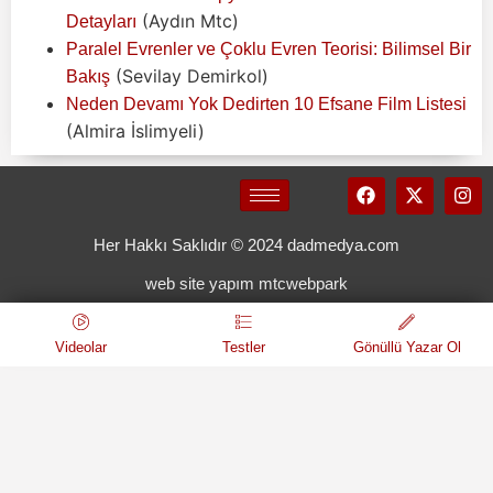
(Aydın Mtc)
Detayları
Paralel Evrenler ve Çoklu Evren Teorisi: Bilimsel Bir
(Sevilay Demirkol)
Bakış
Neden Devamı Yok Dedirten 10 Efsane Film Listesi
(Almira İslimyeli)
Her Hakkı Saklıdır © 2024 dadmedya.com
web site yapım mtcwebpark
Videolar
Testler
Gönüllü Yazar Ol