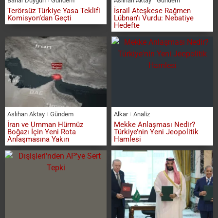
Bahar Duygun
Gündem
Aslıhan Aktay
Gündem
Terörsüz Türkiye Yasa Teklifi
İsrail Ateşkese Rağmen
Komisyon’dan Geçti
Lübnan’ı Vurdu: Nebatiye
Hedefte
Aslıhan Aktay
Gündem
Alkar
Analiz
İran ve Umman Hürmüz
Mekke Anlaşması Nedir?
Boğazı İçin Yeni Rota
Türkiye’nin Yeni Jeopolitik
Anlaşmasına Yakın
Hamlesi