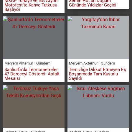
MXGP Türkiye ve NG Afyon
Semih Hot’un Doğum
Motofest’te Kahve Tutkusu
Gününde Yıldızlar Geçidi
Başlıyor
Meryem Aktemur
Gündem
Meryem Aktemur
Gündem
Şanlıurfa’da Termometreler
Temizliğe Dikkat Etmeyen Eş
47 Dereceyi Gösterdi: Asfalt
Boşanmada Tam Kusurlu
Mesaisi
Sayıldı