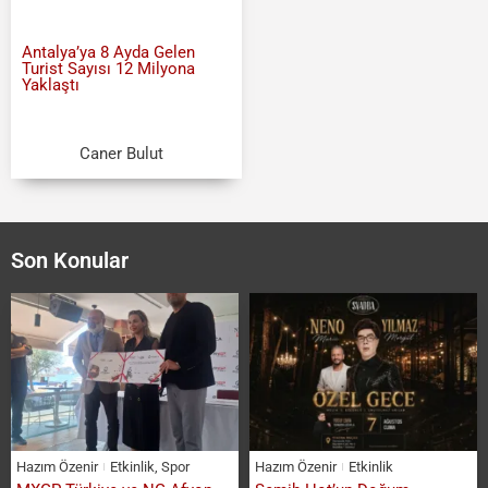
Antalya’ya 8 Ayda Gelen
Turist Sayısı 12 Milyona
Yaklaştı
Caner Bulut
Son Konular
Hazım Özenir
Etkinlik
,
Spor
Hazım Özenir
Etkinlik