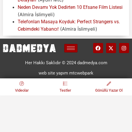
Neden Devamı Yok Dedirten 10 Efsane Film Listesi
(Almira İslimyeli)
Telefonları Masaya Koyduk: Perfect Strangers vs.
(Almira İslimyeli)
Cebimdeki Yabancı!
Her Hakkı Saklıdır © 2024 dadmedya.com
web site yapım mtcwebpark
Videolar
Testler
Gönüllü Yazar Ol