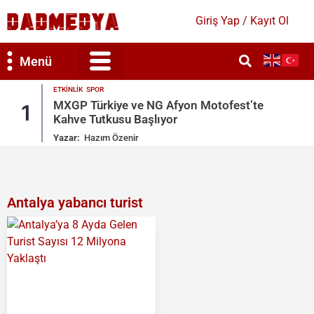
Giriş Yap / Kayıt Ol
Menü
ETKINLIK
est’te
Semih Hot’un Doğum Gününde Yıldızl
2
Geçidi
Yazar:
Hazım Özenir
Antalya yabancı turist