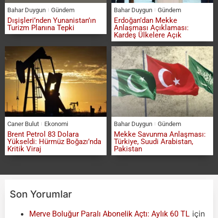
Bahar Duygun
Gündem
Bahar Duygun
Gündem
Dışişleri’nden Yunanistan’ın
Erdoğan’dan Mekke
Turizm Planına Tepki
Anlaşması Açıklaması:
Kardeş Ülkelere Açık
Caner Bulut
Ekonomi
Bahar Duygun
Gündem
Brent Petrol 83 Dolara
Mekke Savunma Anlaşması:
Yükseldi: Hürmüz Boğazı’nda
Türkiye, Suudi Arabistan,
Kritik Viraj
Pakistan
Son Yorumlar
için
Merve Boluğur Paralı Abonelik Açtı: Aylık 60 TL