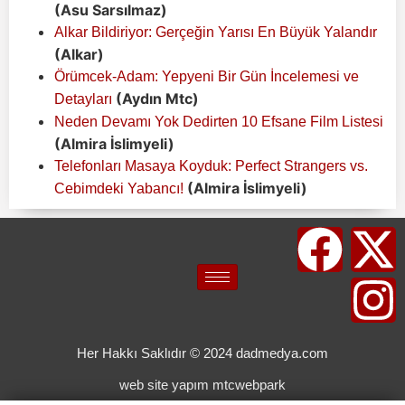
(Asu Sarsılmaz)
Alkar Bildiriyor: Gerçeğin Yarısı En Büyük Yalandır
(Alkar)
Örümcek-Adam: Yepyeni Bir Gün İncelemesi ve
(Aydın Mtc)
Detayları
Neden Devamı Yok Dedirten 10 Efsane Film Listesi
(Almira İslimyeli)
Telefonları Masaya Koyduk: Perfect Strangers vs.
(Almira İslimyeli)
Cebimdeki Yabancı!
Her Hakkı Saklıdır © 2024 dadmedya.com
web site yapım mtcwebpark