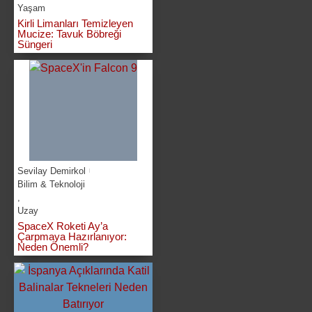
Yaşam
Kirli Limanları Temizleyen
Mucize: Tavuk Böbreği
Süngeri
Sevilay Demirkol
Bilim & Teknoloji
,
Uzay
SpaceX Roketi Ay’a
Çarpmaya Hazırlanıyor:
Neden Önemli?