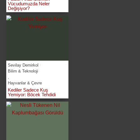
Vücudumuzda Neler
Değişiyor?
Sevilay Demirkol
Bilim & Teknoloji
,
Hayvanlar & Çevre
Kediler Sadece Kuş
Yemiyor: Böcek Tehdidi