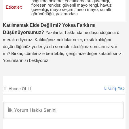
boğulma önleme
,
çocuklarda su güvenliği
,
floresan renkler
,
güvenli mayo rengi
,
havuz
Etiketler:
güvenliği
,
mayo seçimi
,
neon mayo
,
su altı
görünürlüğü
,
yaz modası
Katılmamak Elde Değil mi? Yoksa Farklı mı
Düşünüyorsunuz?
Yazılanlar hakkında ne düşündüğünüzü
merak ediyoruz. Katıldığınız noktalar neler, eksik kaldığını
düşündüğünüz yerler ya da sormak istediğiniz sorularınız var
mı? Birkaç cümlenizle belirtebilir, içeriğimize değer katabilirsiniz.
Yorumlarınızı bekliyoruz!
Giriş Yap
Abone Ol