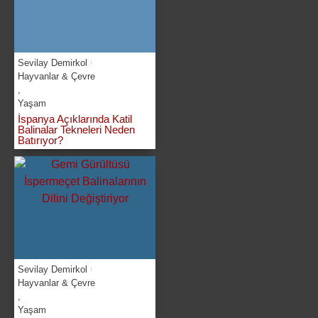
Sevilay Demirkol
Hayvanlar & Çevre
,
Yaşam
İspanya Açıklarında Katil
Balinalar Tekneleri Neden
Batırıyor?
Sevilay Demirkol
Hayvanlar & Çevre
,
Yaşam