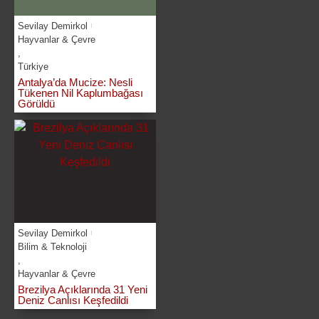
Sevilay Demirkol
Hayvanlar & Çevre
,
Türkiye
Antalya’da Mucize: Nesli
Tükenen Nil Kaplumbağası
Görüldü
Sevilay Demirkol
Bilim & Teknoloji
,
Hayvanlar & Çevre
Brezilya Açıklarında 31 Yeni
Deniz Canlısı Keşfedildi