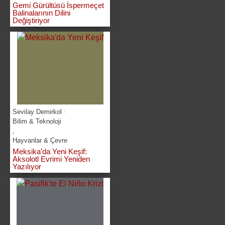
Gemi Gürültüsü İspermeçet
Balinalarının Dilini
Değiştiriyor
Sevilay Demirkol
Bilim & Teknoloji
,
Hayvanlar & Çevre
Meksika’da Yeni Keşif:
Aksolotl Evrimi Yeniden
Yazılıyor