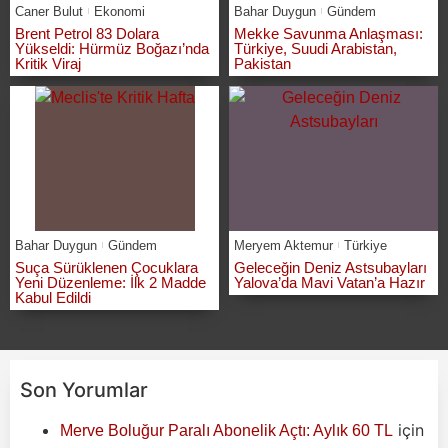
Caner Bulut
Ekonomi
Bahar Duygun
Gündem
Brent Petrol 83 Dolara
Mekke Savunma Anlaşması:
Yükseldi: Hürmüz Boğazı’nda
Türkiye, Suudi Arabistan,
Kritik Viraj
Pakistan
Bahar Duygun
Gündem
Meryem Aktemur
Türkiye
Suça Sürüklenen Çocuklara
Geleceğin Deniz Astsubayları
Yeni Düzenleme: İlk 2 Madde
Yalova’da Mavi Vatan’a Hazır
Kabul Edildi
Son Yorumlar
için
Merve Boluğur Paralı Abonelik Açtı: Aylık 60 TL