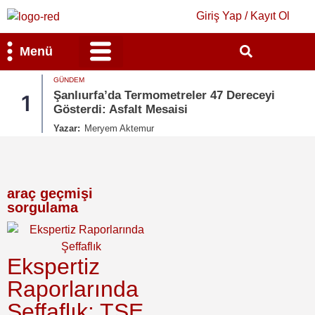
Giriş Yap / Kayıt Ol
Menü
GÜNDEM
Bilim & Teknoloji
Kültür & Sanat
Şanlıurfa’da Termometreler 47 Dereceyi
1
Gösterdi: Asfalt Mesaisi
Yazar:
Meryem Aktemur
araç geçmişi
sorgulama
Ekspertiz
Raporlarında
Şeffaflık: TSE