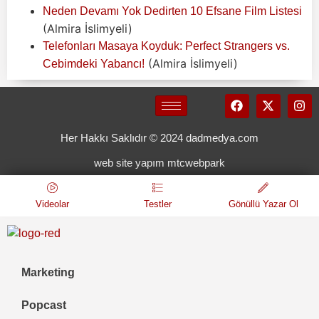
Neden Devamı Yok Dedirten 10 Efsane Film Listesi
(Almira İslimyeli)
Telefonları Masaya Koyduk: Perfect Strangers vs.
(Almira İslimyeli)
Cebimdeki Yabancı!
Her Hakkı Saklıdır © 2024 dadmedya.com
web site yapım mtcwebpark
Videolar
Testler
Gönüllü Yazar Ol
Marketing
Popcast