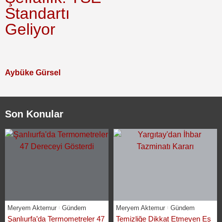
Standartı
Geliyor
Aybüke Gürsel
Son Konular
Meryem Aktemur
Gündem
Meryem Aktemur
Gündem
Şanlıurfa’da Termometreler 47
Temizliğe Dikkat Etmeyen Eş