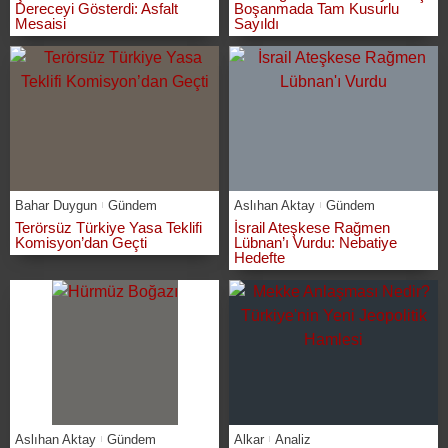
Dereceyi Gösterdi: Asfalt
Boşanmada Tam Kusurlu
Mesaisi
Sayıldı
Bahar Duygun
Gündem
Aslıhan Aktay
Gündem
Terörsüz Türkiye Yasa Teklifi
İsrail Ateşkese Rağmen
Komisyon’dan Geçti
Lübnan’ı Vurdu: Nebatiye
Hedefte
Aslıhan Aktay
Gündem
Alkar
Analiz