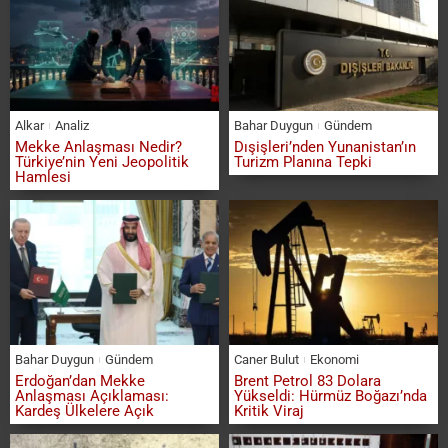
Alkar
Analiz
Bahar Duygun
Gündem
Mekke Anlaşması Nedir?
Dışişleri’nden Yunanistan’ın
Türkiye’nin Yeni Jeopolitik
Turizm Planına Tepki
Hamlesi
Bahar Duygun
Gündem
Caner Bulut
Ekonomi
Erdoğan’dan Mekke
Brent Petrol 83 Dolara
Anlaşması Açıklaması:
Yükseldi: Hürmüz Boğazı’nda
Kardeş Ülkelere Açık
Kritik Viraj