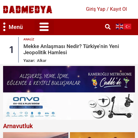
Giriş Yap / Kayıt Ol
Menü
GÜNDEM
nin Yeni
Dışişleri’nden Yunanistan’ın Turizm P
2
Tepki
Yazar:
Bahar Duygun
Arnavutluk