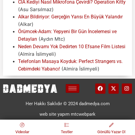
CIA Kediyi Nasıl Mikrofona Çevirdi? Operation Kitty
(Asu Sarsılmaz)
Alkar Bildiriyor: Gerçeğin Yarısı En Büyük Yalandır
(Alkar)
Örümcek-Adam: Yepyeni Bir Gün İncelemesi ve
(Aydın Mtc)
Detayları
Neden Devamı Yok Dedirten 10 Efsane Film Listesi
(Almira İslimyeli)
Telefonları Masaya Koyduk: Perfect Strangers vs.
(Almira İslimyeli)
Cebimdeki Yabancı!
Her Hakkı Saklıdır © 2024 dadmedya.com
web site yapım mtcwebpark
Videolar
Testler
Gönüllü Yazar Ol