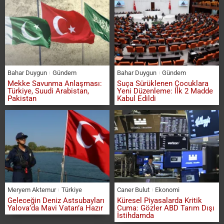
Bahar Duygun
Gündem
Bahar Duygun
Gündem
Mekke Savunma Anlaşması:
Suça Sürüklenen Çocuklara
Türkiye, Suudi Arabistan,
Yeni Düzenleme: İlk 2 Madde
Pakistan
Kabul Edildi
Meryem Aktemur
Türkiye
Caner Bulut
Ekonomi
Geleceğin Deniz Astsubayları
Küresel Piyasalarda Kritik
Yalova’da Mavi Vatan’a Hazır
Cuma: Gözler ABD Tarım Dışı
İstihdamda