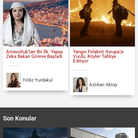
Arnavutluk’tan Bir İlk: Yapay
Yangın Felaketi Avrupa’yı
Zeka Bakan Göreve Başladı
Vurdu: Köyler Tahliye
Ediliyor
Yıldız Yurdakul
Aslıhan Aktay
Son Konular