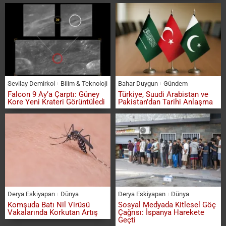
Sevilay Demirkol
Bilim & Teknoloji
Bahar Duygun
Gündem
Falcon 9 Ay’a Çarptı: Güney
Türkiye, Suudi Arabistan ve
Kore Yeni Krateri Görüntüledi
Pakistan’dan Tarihi Anlaşma
Derya Eskiyapan
Dünya
Derya Eskiyapan
Dünya
Komşuda Batı Nil Virüsü
Sosyal Medyada Kitlesel Göç
Vakalarında Korkutan Artış
Çağrısı: İspanya Harekete
Geçti