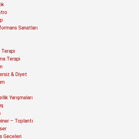
ik
atro
ap
formans Sanatları
 Terapi
ma Terapi
n
ersiz & Diyet
ım
llik Yarışmaları
ış
a
iner – Toplantı
ser
s Geceleri