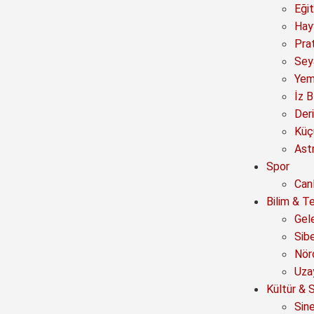
Eğit
Hay
Prat
Sey
Yem
İz B
Deri
Küç
Astr
Spor
Canl
Bilim & Te
Gel
Sib
Nör
Uza
Kültür & 
Sin