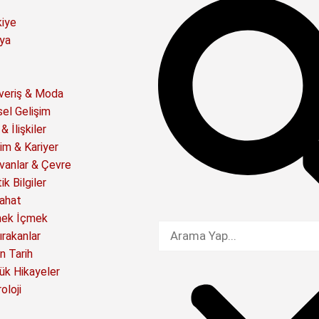
kiye
ya
şveriş & Moda
sel Gelişim
& İlişkiler
im & Kariyer
vanlar & Çevre
ik Bilgiler
ahat
ek İçmek
ırakanlar
n Tarih
ük Hikayeler
oloji