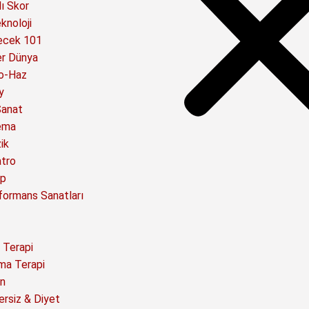
ı Skor
knoloji
ecek 101
er Dünya
o-Haz
y
Sanat
ema
ik
atro
ap
formans Sanatları
 Terapi
ma Terapi
n
ersiz & Diyet