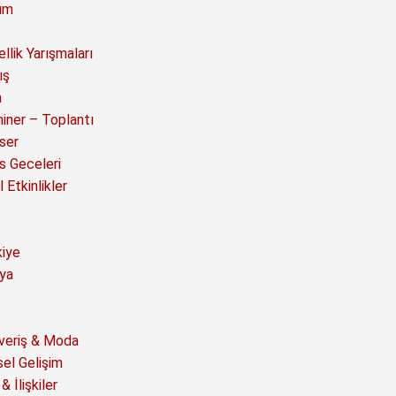
ım
llik Yarışmaları
ış
a
iner – Toplantı
ser
s Geceleri
 Etkinlikler
kiye
ya
şveriş & Moda
sel Gelişim
& İlişkiler