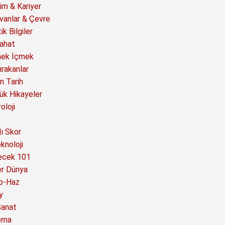
im & Kariyer
vanlar & Çevre
ik Bilgiler
ahat
ek İçmek
ırakanlar
n Tarih
ük Hikayeler
oloji
ı Skor
knoloji
ecek 101
er Dünya
o-Haz
y
Sanat
ema