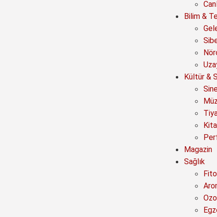
Canl
Bilim & Te
Gel
Sib
Nör
Uza
Kültür & 
Sin
Müz
Tiy
Kit
Per
Magazin
Sağlık
Fito
Aro
Ozo
Egz