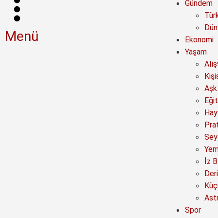
Gündem
Tür
Dün
Menü
Ekonomi
Yaşam
Alı
Kişi
Aşk 
Eğit
Hay
Prat
Sey
Yem
İz B
Deri
Küç
Astr
Spor