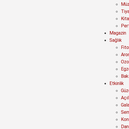
Müz
Tiy
Kit
Per
Magazin
Sağlık
Fito
Aro
Ozo
Egz
Bak
Etkinlik
Güze
Açıl
Gal
Sem
Kon
Dan