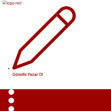
İçeriğe
atla
Gönüllü Yazar Ol