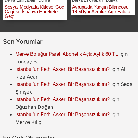
Derya Eskiyapan
Dünya
Derya Eskiyapan
Dünya
Sosyal Medyada Kitlesel Göç
Avrupa’da Yangın Bilançosu:
Çağrısı: İspanya Harekete
19 Milyar Avroluk Ağır Fatura
Geçti
Son Yorumlar
için
Merve Boluğur Paralı Abonelik Açtı: Aylık 60 TL
Tuncay B.
için
Ali
İstanbul’un Fethi Askeri Bir Başarısızlık mı?
Rıza Acar
için
Seda
İstanbul’un Fethi Askeri Bir Başarısızlık mı?
Şimşek
için
İstanbul’un Fethi Askeri Bir Başarısızlık mı?
Oğuzhan Doğan
için
İstanbul’un Fethi Askeri Bir Başarısızlık mı?
Merve Kılıç
En Çok Okunanlar