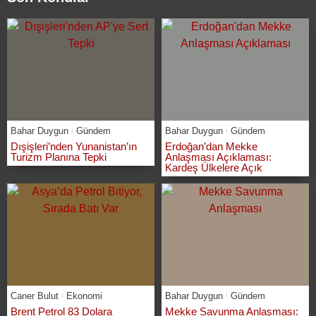
Bahar Duygun
Gündem
Bahar Duygun
Gündem
Dışişleri’nden Yunanistan’ın
Erdoğan’dan Mekke
Turizm Planına Tepki
Anlaşması Açıklaması:
Kardeş Ülkelere Açık
Caner Bulut
Ekonomi
Bahar Duygun
Gündem
Brent Petrol 83 Dolara
Mekke Savunma Anlaşması: