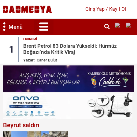
Giriş Yap / Kayıt Ol
Menü
I
Bilim & Teknoloji
Kültür & Sanat
GÜNDEM
 Petrol 83 Dolara Yükseldi: Hürmüz
Mekke Sav
2
’nda Kritik Viraj
Arabistan,
Caner Bulut
Yazar:
Bahar
Beyrut saldırı