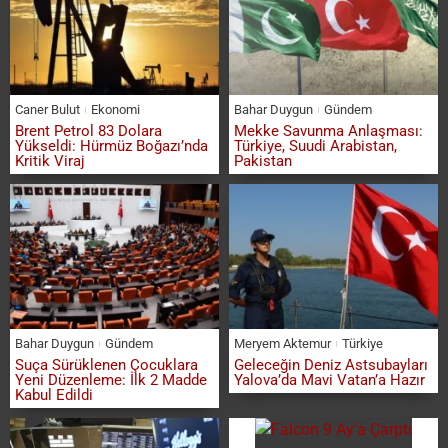
Caner Bulut
Ekonomi
Bahar Duygun
Gündem
Brent Petrol 83 Dolara
Mekke Savunma Anlaşması:
Yükseldi: Hürmüz Boğazı’nda
Türkiye, Suudi Arabistan,
Kritik Viraj
Pakistan
Bahar Duygun
Gündem
Meryem Aktemur
Türkiye
Suça Sürüklenen Çocuklara
Geleceğin Deniz Astsubayları
Yeni Düzenleme: İlk 2 Madde
Yalova’da Mavi Vatan’a Hazır
Kabul Edildi