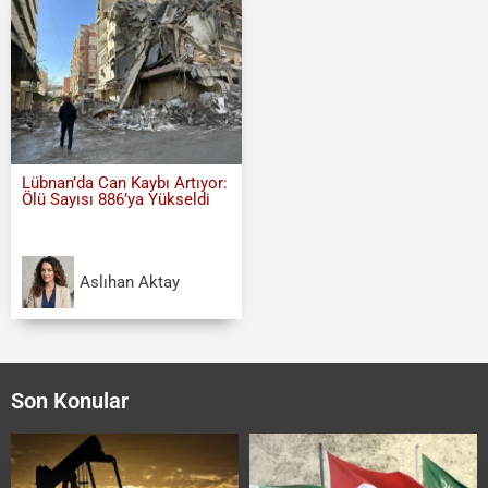
Lübnan’da Can Kaybı Artıyor:
Ölü Sayısı 886’ya Yükseldi
Aslıhan Aktay
Son Konular