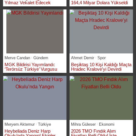
Yılmaz Vekalet Edecek
164,4 Milyar Dolara Yükseldi
Merve Candan
Gündem
Ahmet Demir
Spor
MGK Bildirisi Yayımlandı:
Beşiktaş 10 Kişi Kaldığı Maçta
‘Terörsüz Türkiye’ Vurgusu
Hradec Kralove’yi Devirdi
Meryem Aktemur
Türkiye
Mihra Güleser
Ekonomi
Heybeliada Deniz Harp
2026 TMO Fındık Alım
Okulu’nda Yangın! Ekipler
Fiyatları Belli Oldu! İşte