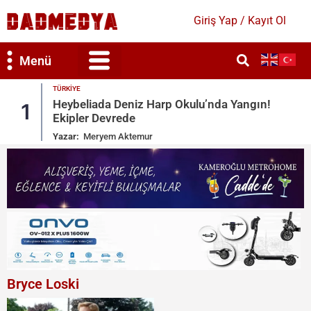
Giriş Yap / Kayıt Ol
Menü
EKONOMI
 Yangın!
2026 TMO Fındık Alım Fiyatları Belli O
2
İşte Detaylar
Yazar:
Mihra Güleser
Bryce Loski