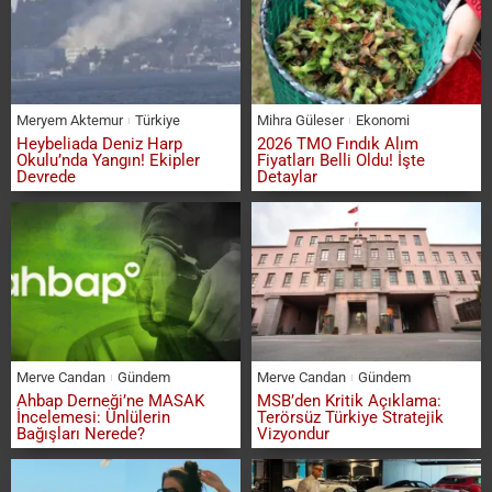
Meryem Aktemur
Türkiye
Mihra Güleser
Ekonomi
Heybeliada Deniz Harp
2026 TMO Fındık Alım
Okulu’nda Yangın! Ekipler
Fiyatları Belli Oldu! İşte
Devrede
Detaylar
Merve Candan
Gündem
Merve Candan
Gündem
Ahbap Derneği’ne MASAK
MSB’den Kritik Açıklama:
İncelemesi: Ünlülerin
Terörsüz Türkiye Stratejik
Bağışları Nerede?
Vizyondur