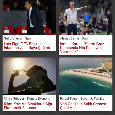
Gülru Ünüvar
Spor
Ahmet Demir
Spor
Luis Figo FIFA Başkanı’nı
İsmail Kartal: “Sturm Graz
Infantino’yu İstifaya Çağırdı
Karşısında Hiç Pozisyon
Vermedik”
Mihra Güleser
Dünya
,
Ekonomi
Feryal Tuğal
Seyahat
,
Türkiye
İklim Krizi Ve Sıcakların Ağır
Van Gölü’nün Saklı Cenneti:
Ekonomik Faturası
Çakıl Adası