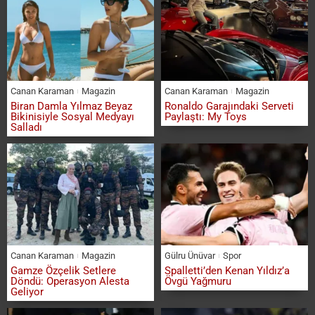
Canan Karaman
Magazin
Canan Karaman
Magazin
Biran Damla Yılmaz Beyaz
Ronaldo Garajındaki Serveti
Bikinisiyle Sosyal Medyayı
Paylaştı: My Toys
Salladı
Canan Karaman
Magazin
Gülru Ünüvar
Spor
Gamze Özçelik Setlere
Spalletti’den Kenan Yıldız’a
Döndü: Operasyon Alesta
Övgü Yağmuru
Geliyor