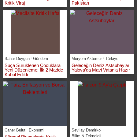
Kritik Viraj
Pakistan
Bahar Duygun
Gündem
Meryem Aktemur
Türkiye
Suça Sürüklenen Çocuklara
Geleceğin Deniz Astsubayları
Yeni Düzenleme: İlk 2 Madde
Yalova’da Mavi Vatan’a Hazır
Kabul Edildi
Caner Bulut
Ekonomi
Sevilay Demirkol
Bilim & Teknoloji
Küresel Piyasalarda Kritik