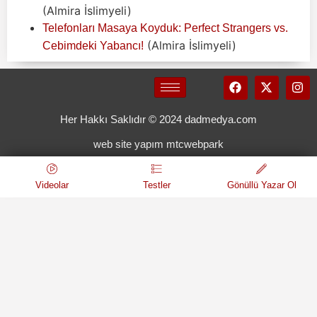
(Almira İslimyeli)
Telefonları Masaya Koyduk: Perfect Strangers vs.
(Almira İslimyeli)
Cebimdeki Yabancı!
Her Hakkı Saklıdır © 2024 dadmedya.com
web site yapım mtcwebpark
Videolar
Testler
Gönüllü Yazar Ol