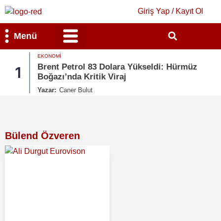
Giriş Yap / Kayıt Ol
Menü
EKONOMI
Bilim & Teknoloji
Kültür & Sanat
Brent Petrol 83 Dolara Yükseldi: Hürmüz
1
Boğazı’nda Kritik Viraj
Yazar:
Caner Bulut
Bülend Özveren