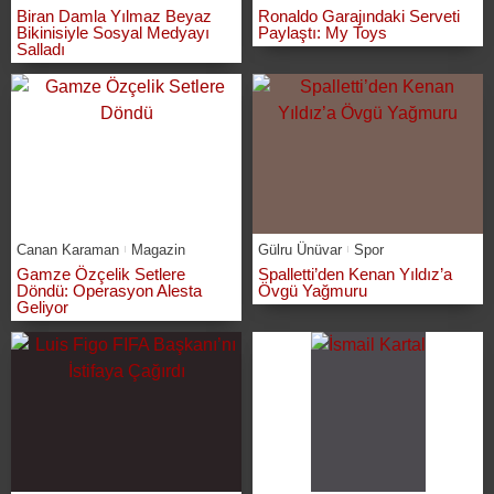
Biran Damla Yılmaz Beyaz
Ronaldo Garajındaki Serveti
Bikinisiyle Sosyal Medyayı
Paylaştı: My Toys
Salladı
Canan Karaman
Magazin
Gülru Ünüvar
Spor
Gamze Özçelik Setlere
Spalletti’den Kenan Yıldız’a
Döndü: Operasyon Alesta
Övgü Yağmuru
Geliyor