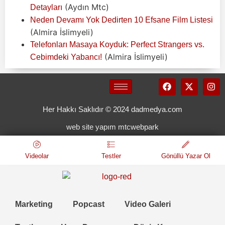
(Aydın Mtc)
Detayları
Neden Devamı Yok Dedirten 10 Efsane Film Listesi
(Almira İslimyeli)
Telefonları Masaya Koyduk: Perfect Strangers vs.
(Almira İslimyeli)
Cebimdeki Yabancı!
Her Hakkı Saklıdır © 2024 dadmedya.com
web site yapım mtcwebpark
Videolar
Testler
Gönüllü Yazar Ol
Marketing
Popcast
Video Galeri