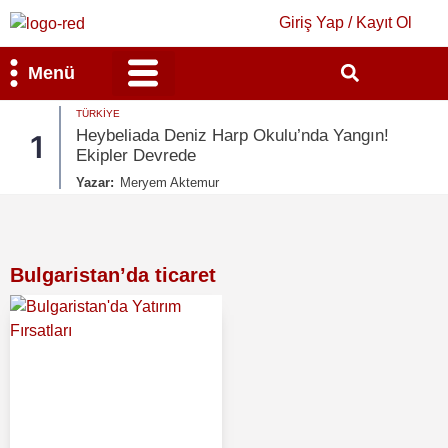
Giriş Yap / Kayıt Ol
Menü
TÜRKIYE
Bilim & Teknoloji
Kültür & Sanat
Heybeliada Deniz Harp Okulu’nda Yangın!
1
Ekipler Devrede
Yazar:
Meryem Aktemur
Bulgaristan’da ticaret