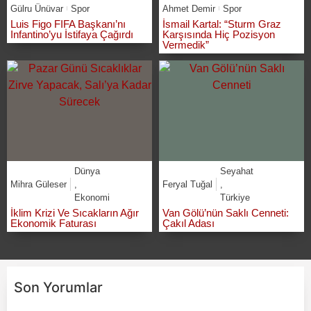
Gülru Ünüvar
Spor
Ahmet Demir
Spor
Luis Figo FIFA Başkanı’nı
İsmail Kartal: “Sturm Graz
Infantino’yu İstifaya Çağırdı
Karşısında Hiç Pozisyon
Vermedik”
Dünya
Seyahat
Mihra Güleser
,
Feryal Tuğal
,
Ekonomi
Türkiye
İklim Krizi Ve Sıcakların Ağır
Van Gölü’nün Saklı Cenneti:
Ekonomik Faturası
Çakıl Adası
Son Yorumlar