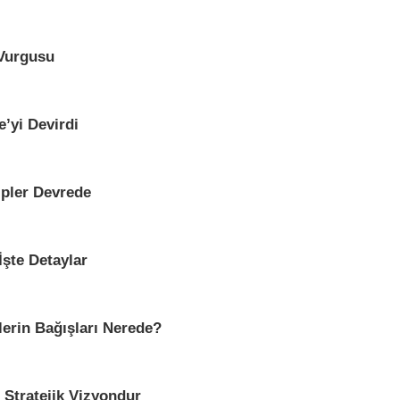
 Vurgusu
’yi Devirdi
ipler Devrede
İşte Detaylar
erin Bağışları Nerede?
 Stratejik Vizyondur