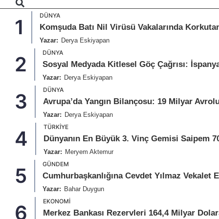
DÜNYA
1
Komşuda Batı Nil Virüsü Vakalarında Korkutan
Yazar:
Derya Eskiyapan
DÜNYA
2
Sosyal Medyada Kitlesel Göç Çağrısı: İspany
Yazar:
Derya Eskiyapan
DÜNYA
3
Avrupa’da Yangın Bilançosu: 19 Milyar Avrolu
Yazar:
Derya Eskiyapan
TÜRKIYE
4
Dünyanın En Büyük 3. Vinç Gemisi Saipem 7
Yazar:
Meryem Aktemur
GÜNDEM
5
Cumhurbaşkanlığına Cevdet Yılmaz Vekalet 
Yazar:
Bahar Duygun
EKONOMI
6
Merkez Bankası Rezervleri 164,4 Milyar Dolar