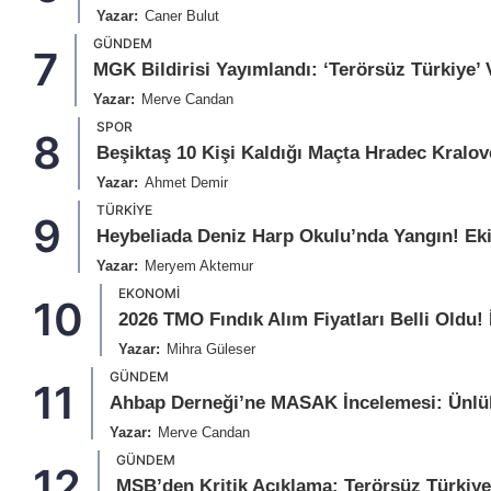
Yazar:
Caner Bulut
GÜNDEM
7
MGK Bildirisi Yayımlandı: ‘Terörsüz Türkiye’
Yazar:
Merve Candan
SPOR
8
Beşiktaş 10 Kişi Kaldığı Maçta Hradec Kralove
Yazar:
Ahmet Demir
TÜRKIYE
9
Heybeliada Deniz Harp Okulu’nda Yangın! Ek
Yazar:
Meryem Aktemur
EKONOMI
10
2026 TMO Fındık Alım Fiyatları Belli Oldu! 
Yazar:
Mihra Güleser
GÜNDEM
11
Ahbap Derneği’ne MASAK İncelemesi: Ünlül
Yazar:
Merve Candan
GÜNDEM
12
MSB’den Kritik Açıklama: Terörsüz Türkiye