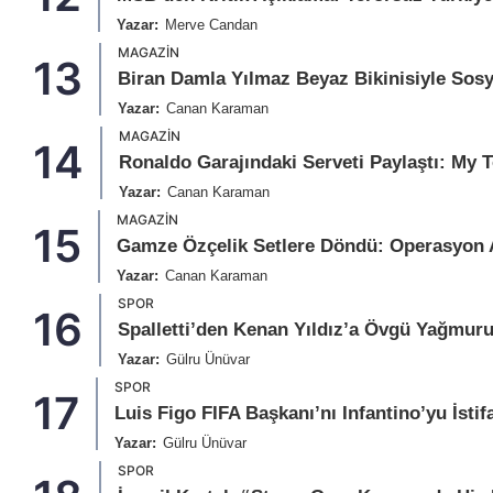
Yazar:
Merve Candan
MAGAZIN
13
Biran Damla Yılmaz Beyaz Bikinisiyle Sosy
Yazar:
Canan Karaman
MAGAZIN
14
Ronaldo Garajındaki Serveti Paylaştı: My 
Yazar:
Canan Karaman
MAGAZIN
15
Gamze Özçelik Setlere Döndü: Operasyon A
Yazar:
Canan Karaman
SPOR
16
Spalletti’den Kenan Yıldız’a Övgü Yağmur
Yazar:
Gülru Ünüvar
SPOR
17
Luis Figo FIFA Başkanı’nı Infantino’yu İstif
Yazar:
Gülru Ünüvar
SPOR