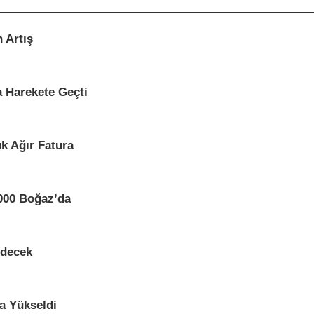
 Artış
a Harekete Geçti
k Ağır Fatura
000 Boğaz’da
Edecek
a Yükseldi