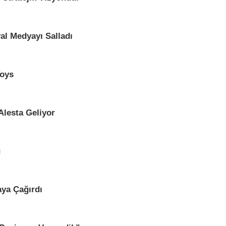
al Medyayı Salladı
Toys
lesta Geliyor
u
aya Çağırdı