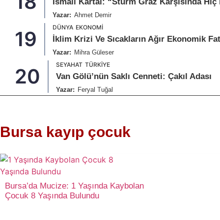
18
İsmail Kartal: “Sturm Graz Karşısında Hi
Yazar:
Ahmet Demir
DÜNYA
EKONOMI
19
İklim Krizi Ve Sıcakların Ağır Ekonomik Fa
Yazar:
Mihra Güleser
SEYAHAT
TÜRKIYE
20
Van Gölü’nün Saklı Cenneti: Çakıl Adası
Yazar:
Feryal Tuğal
Bursa kayıp çocuk
Bursa’da Mucize: 1 Yaşında Kaybolan
Çocuk 8 Yaşında Bulundu