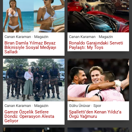
Canan Karaman
Magazin
Canan Karaman
Magazin
Biran Damla Yılmaz Beyaz
Ronaldo Garajındaki Serveti
Bikinisiyle Sosyal Medyayı
Paylaştı: My Toys
Salladı
Canan Karaman
Magazin
Gülru Ünüvar
Spor
Gamze Özçelik Setlere
Spalletti’den Kenan Yıldız’a
Döndü: Operasyon Alesta
Övgü Yağmuru
Geliyor