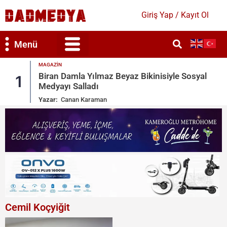
Giriş Yap / Kayıt Ol
Menü
GAZIN
Bilim & Teknoloji
Kültür & Sanat
MAGAZIN
iran Damla Yılmaz Beyaz Bikinisiyle Sosyal
Ronald
2
edyayı Salladı
Toys
zar:
Canan Karaman
Yazar:
Cemil Koçyiğit