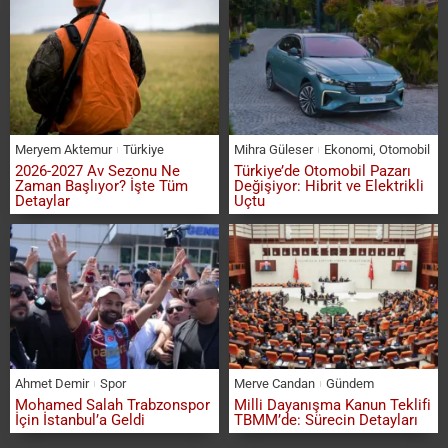
Meryem Aktemur
Türkiye
Mihra Güleser
Ekonomi
,
Otomobil
2026-2027 Av Sezonu Ne
Türkiye’de Otomobil Pazarı
Zaman Başlıyor? İşte Tüm
Değişiyor: Hibrit ve Elektrikli
Detaylar
Uçtu
Ahmet Demir
Spor
Merve Candan
Gündem
Mohamed Salah Trabzonspor
Milli Dayanışma Kanun Teklifi
İçin İstanbul’a Geldi
TBMM’de: Sürecin Detayları