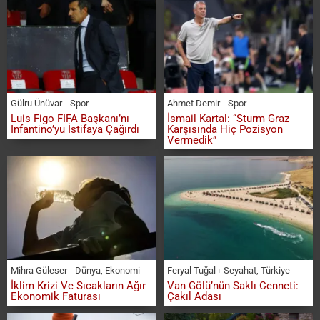
Gülru Ünüvar
Spor
Ahmet Demir
Spor
Luis Figo FIFA Başkanı’nı
İsmail Kartal: “Sturm Graz
Infantino’yu İstifaya Çağırdı
Karşısında Hiç Pozisyon
Vermedik”
Mihra Güleser
Dünya
,
Ekonomi
Feryal Tuğal
Seyahat
,
Türkiye
İklim Krizi Ve Sıcakların Ağır
Van Gölü’nün Saklı Cenneti:
Ekonomik Faturası
Çakıl Adası