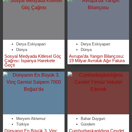
Derya Eskiyapan
Derya Eskiyapan
Dünya
Dünya
Sosyal Medyada Kitlesel Göç
Avrupa’da Yangın Bilançosu:
Çağrısı: İspanya Harekete
19 Milyar Avroluk Ağır Fatura
Geçti
Meryem Aktemur
Bahar Duygun
Türkiye
Gündem
Dünyanın En Büyük 3. Vinç
Cumhurbaşkanlığına Cevdet