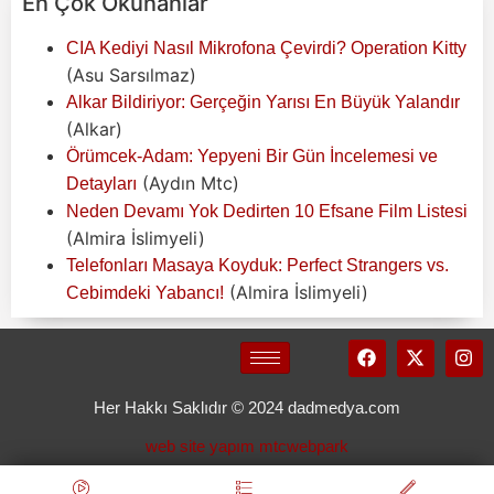
En Çok Okunanlar
CIA Kediyi Nasıl Mikrofona Çevirdi? Operation Kitty
(Asu Sarsılmaz)
Alkar Bildiriyor: Gerçeğin Yarısı En Büyük Yalandır
(Alkar)
Örümcek-Adam: Yepyeni Bir Gün İncelemesi ve
(Aydın Mtc)
Detayları
Neden Devamı Yok Dedirten 10 Efsane Film Listesi
(Almira İslimyeli)
Telefonları Masaya Koyduk: Perfect Strangers vs.
(Almira İslimyeli)
Cebimdeki Yabancı!
Her Hakkı Saklıdır © 2024 dadmedya.com
web site yapım mtcwebpark