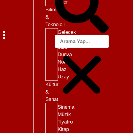
Skor
Bilim
&
Teknoloji
Gelecek
101
Menü
Siber
Dünya
Nöro-
Haz
Uzay
Kültür
&
Sanat
Sinema
Müzik
Tiyatro
Kitap