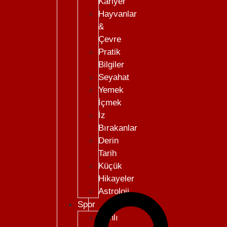
Kariyer
Hayvanlar
&
Çevre
Pratik
Bilgiler
Seyahat
Yemek
İçmek
İz
Bırakanlar
Derin
Tarih
Küçük
Hikayeler
Astroloji
Spor
Canlı