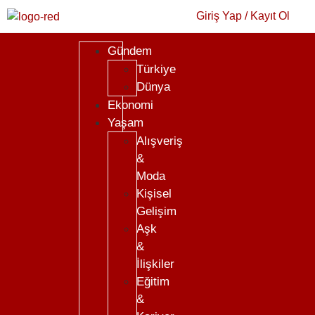
Giriş Yap / Kayıt Ol
Gündem
Türkiye
Dünya
Ekonomi
Yaşam
Alışveriş
&
Moda
Kişisel
Gelişim
Aşk
&
İlişkiler
Eğitim
&