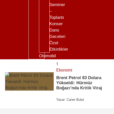
Seminer
–
Toplantı
Konser
Dans
Geceleri
Özel
Etkinlikler
Otomobil
1
Ekonomi
Brent Petrol 83 Dolara
Yükseldi: Hürmüz
Boğazı’nda Kritik Viraj
Yazar:
Caner Bulut