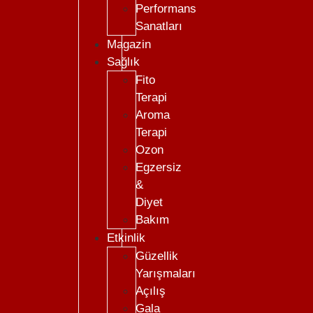
Performans
Sanatları
Magazin
Sağlık
Fito
Terapi
Aroma
Terapi
Ozon
Egzersiz
&
Diyet
Bakım
Etkinlik
Güzellik
Yarışmaları
Açılış
Gala