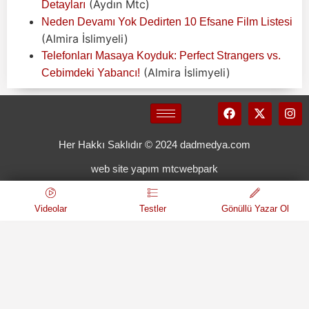
(Aydın Mtc)
Detayları
Neden Devamı Yok Dedirten 10 Efsane Film Listesi
(Almira İslimyeli)
Telefonları Masaya Koyduk: Perfect Strangers vs.
(Almira İslimyeli)
Cebimdeki Yabancı!
Her Hakkı Saklıdır © 2024 dadmedya.com
web site yapım mtcwebpark
Videolar
Testler
Gönüllü Yazar Ol