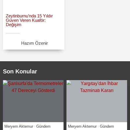
Zeytinburnu’nda 15 Yıldır
Güven Veren Kuaför:
Değişim
Hazım Özenir
Son Konular
Meryem Aktemur
Gündem
Meryem Aktemur
Gündem