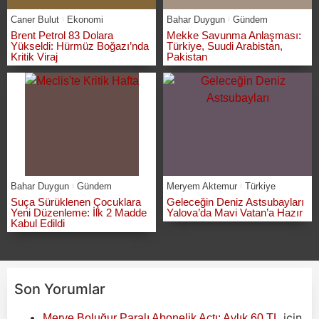
Caner Bulut
Ekonomi
Bahar Duygun
Gündem
Brent Petrol 83 Dolara
Mekke Savunma Anlaşması:
Yükseldi: Hürmüz Boğazı’nda
Türkiye, Suudi Arabistan,
Kritik Viraj
Pakistan
Bahar Duygun
Gündem
Meryem Aktemur
Türkiye
Suça Sürüklenen Çocuklara
Geleceğin Deniz Astsubayları
Yeni Düzenleme: İlk 2 Madde
Yalova’da Mavi Vatan’a Hazır
Kabul Edildi
Son Yorumlar
için
Merve Boluğur Paralı Abonelik Açtı: Aylık 60 TL