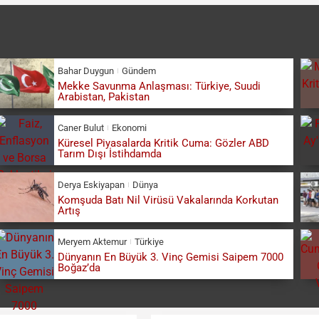
Bahar Duygun
Gündem
Mekke Savunma Anlaşması: Türkiye, Suudi
Arabistan, Pakistan
Caner Bulut
Ekonomi
Küresel Piyasalarda Kritik Cuma: Gözler ABD
Tarım Dışı İstihdamda
Derya Eskiyapan
Dünya
Komşuda Batı Nil Virüsü Vakalarında Korkutan
Artış
Meryem Aktemur
Türkiye
Dünyanın En Büyük 3. Vinç Gemisi Saipem 7000
Boğaz’da