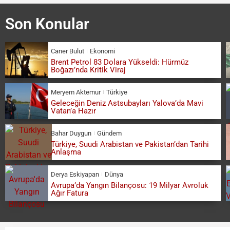
Son Konular
Caner Bulut
Ekonomi
Brent Petrol 83 Dolara Yükseldi: Hürmüz
Boğazı’nda Kritik Viraj
Meryem Aktemur
Türkiye
Geleceğin Deniz Astsubayları Yalova’da Mavi
Vatan’a Hazır
Bahar Duygun
Gündem
Türkiye, Suudi Arabistan ve Pakistan’dan Tarihi
Anlaşma
Derya Eskiyapan
Dünya
Avrupa’da Yangın Bilançosu: 19 Milyar Avroluk
Ağır Fatura