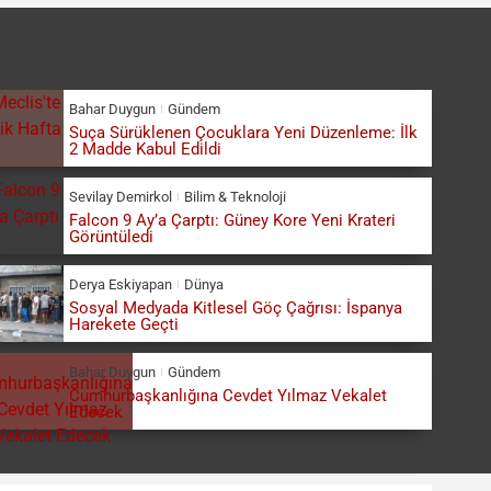
Bahar Duygun
Gündem
Suça Sürüklenen Çocuklara Yeni Düzenleme: İlk
2 Madde Kabul Edildi
Sevilay Demirkol
Bilim & Teknoloji
Falcon 9 Ay’a Çarptı: Güney Kore Yeni Krateri
Görüntüledi
Derya Eskiyapan
Dünya
Sosyal Medyada Kitlesel Göç Çağrısı: İspanya
Harekete Geçti
Bahar Duygun
Gündem
Cumhurbaşkanlığına Cevdet Yılmaz Vekalet
Edecek