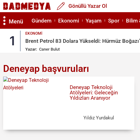
Gönüllü Yazar Ol
Gündem
Ekonomi
Yaşam
Spor
Bilim 
Menü
EKONOMI
1
Brent Petrol 83 Dolara Yükseldi: Hürmüz Boğazı’n
Yazar:
Caner Bulut
Deneyap başvuruları
Deneyap Teknoloji
Atölyeleri: Geleceğin
Yıldızları Aranıyor
Yıldız Yurdakul