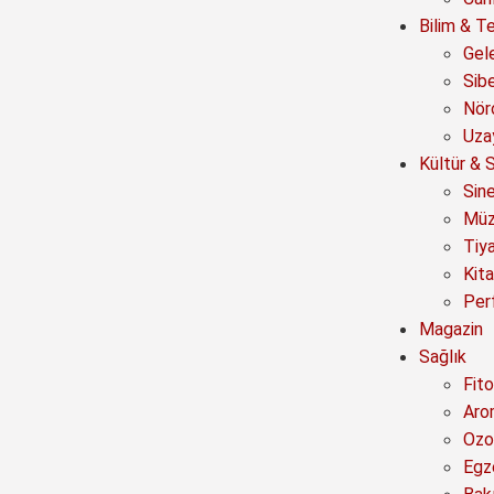
Bilim & Te
Gel
Sib
Nör
Uza
Kültür & 
Sin
Müz
Tiy
Kit
Per
Magazin
Sağlık
Fito
Aro
Ozo
Egz