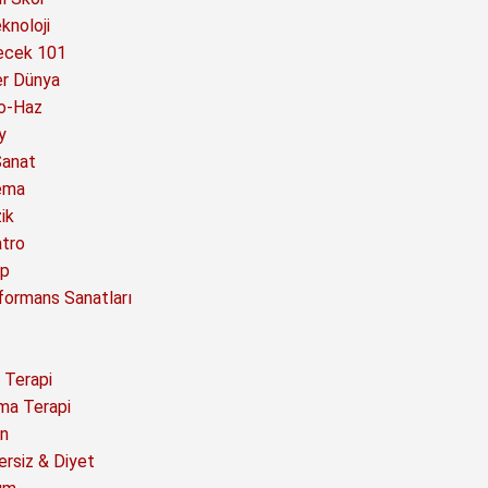
knoloji
ecek 101
er Dünya
o-Haz
y
Sanat
ema
ik
atro
ap
formans Sanatları
 Terapi
ma Terapi
n
ersiz & Diyet