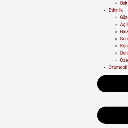
Bak
Etkinlik
Güze
Açıl
Gal
Sem
Kon
Dan
Özel
Otomobil