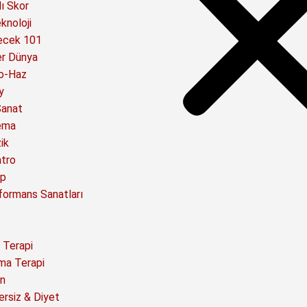
ı Skor
knoloji
ecek 101
er Dünya
o-Haz
y
Sanat
ema
ik
atro
ap
formans Sanatları
 Terapi
ma Terapi
n
ersiz & Diyet