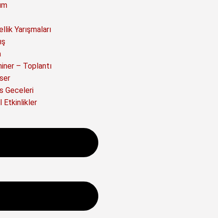
ım
llik Yarışmaları
ış
a
iner – Toplantı
ser
s Geceleri
 Etkinlikler