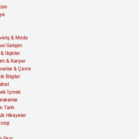
kiye
ya
şveriş & Moda
sel Gelişim
& İlişkiler
im & Kariyer
vanlar & Çevre
ik Bilgiler
ahat
ek İçmek
ırakanlar
n Tarih
ük Hikayeler
oloji
ı Skor