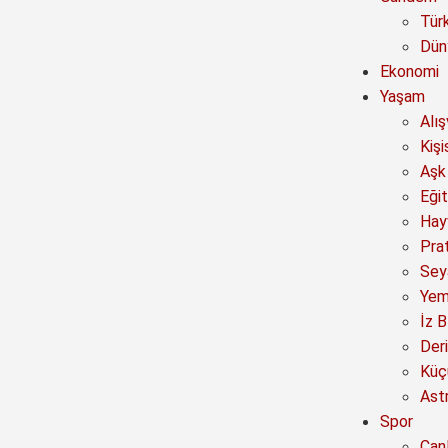
Tür
Dün
Ekonomi
Yaşam
Alı
Kişi
Aşk 
Eğit
Hay
Prat
Sey
Yem
İz B
Deri
Küç
Astr
Spor
Canl