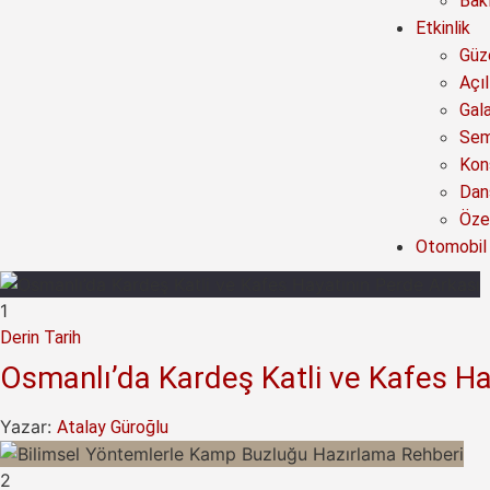
Bak
Etkinlik
Güze
Açıl
Gal
Sem
Kon
Dan
Özel
Otomobil
1
Derin Tarih
Osmanlı’da Kardeş Katli ve Kafes Ha
Yazar:
Atalay Güroğlu
2