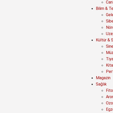
Canl
Bilim & Te
Gel
Sib
Nör
Uza
Kültür & 
Sin
Müz
Tiy
Kit
Per
Magazin
Sağlık
Fito
Aro
Ozo
Egz