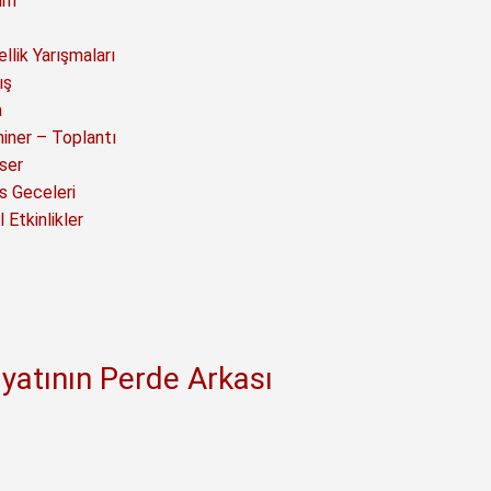
ım
llik Yarışmaları
ış
a
iner – Toplantı
ser
s Geceleri
 Etkinlikler
yatının Perde Arkası