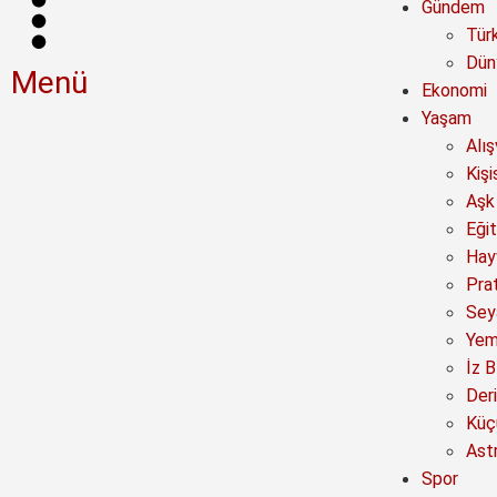
Gündem
Tür
Dün
Menü
Ekonomi
Yaşam
Alı
Kişi
Aşk 
Eğit
Hay
Prat
Sey
Yem
İz B
Deri
Küç
Astr
Spor