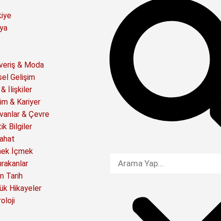
kiye
ya
şveriş & Moda
sel Gelişim
& İlişkiler
im & Kariyer
vanlar & Çevre
ik Bilgiler
ahat
ek İçmek
ırakanlar
n Tarih
ük Hikayeler
oloji