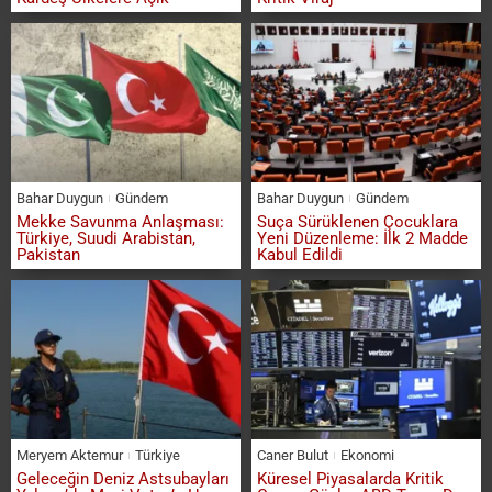
Bahar Duygun
Gündem
Bahar Duygun
Gündem
Mekke Savunma Anlaşması:
Suça Sürüklenen Çocuklara
Türkiye, Suudi Arabistan,
Yeni Düzenleme: İlk 2 Madde
Pakistan
Kabul Edildi
Meryem Aktemur
Türkiye
Caner Bulut
Ekonomi
Geleceğin Deniz Astsubayları
Küresel Piyasalarda Kritik