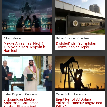
Alkar
Analiz
Bahar Duygun
Gündem
Mekke Anlaşması Nedir?
Dışişleri’nden Yunanistan’ın
Türkiye’nin Yeni Jeopolitik
Turizm Planına Tepki
Hamlesi
Bahar Duygun
Gündem
Caner Bulut
Ekonomi
Erdoğan’dan Mekke
Brent Petrol 83 Dolara
Anlaşması Açıklaması:
Yükseldi: Hürmüz Boğazı’nda
Kardeş Ülkelere Açık
Kritik Viraj