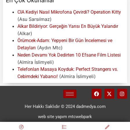
En Çok Okunanlar
CIA Kediyi Nasıl Mikrofona Çevirdi? Operation Kitty
(Asu Sarsılmaz)
Alkar Bildiriyor: Gerçeğin Yarısı En Büyük Yalandır
(Alkar)
Örümcek-Adam: Yepyeni Bir Gün İncelemesi ve
(Aydın Mtc)
Detayları
Neden Devamı Yok Dedirten 10 Efsane Film Listesi
(Almira İslimyeli)
Telefonları Masaya Koyduk: Perfect Strangers vs.
(Almira İslimyeli)
Cebimdeki Yabancı!
Her Hakkı Saklıdır © 2024 dadmedya.com
web site yapım mtcwebpark