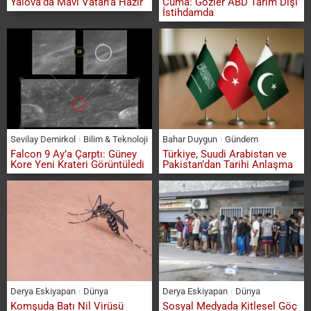
Yalova’da Mavi Vatan’a Hazır
Cuma: Gözler ABD Tarım Dışı
İstihdamda
Sevilay Demirkol
Bilim & Teknoloji
Bahar Duygun
Gündem
Falcon 9 Ay’a Çarptı: Güney
Türkiye, Suudi Arabistan ve
Kore Yeni Krateri Görüntüledi
Pakistan’dan Tarihi Anlaşma
Derya Eskiyapan
Dünya
Derya Eskiyapan
Dünya
Komşuda Batı Nil Virüsü
Sosyal Medyada Kitlesel Göç