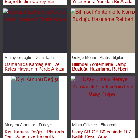
Başrolde Jim Carrey Var
Yıllar Sonra Yeniden Bir Arada
Atalay Güroğlu
Derin Tarih
Gökçe Mehru
Pratik Bilgiler
Osmanlı’da Kardeş Katli ve
Bilimsel Yöntemlerle Kamp
Kafes Hayatının Perde Arkası
Buzluğu Hazırlama Rehberi
Meryem Aktemur
Türkiye
Mihra Güleser
Ekonomi
Kıyı Kanunu Değişti: Plajlarda
Uzay AR-GE Bütçesinde 107
Yeni Dönem ve Bakanlık
Katlık Rekor Artış