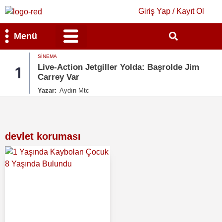
Giriş Yap / Kayıt Ol
Menü
SINEMA
Bilim & Teknoloji
Kültür & Sanat
Live-Action Jetgiller Yolda: Başrolde Jim
1
Carrey Var
Yazar:
Aydın Mtc
devlet koruması