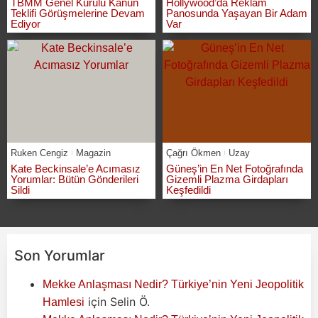
TBMM Genel Kurulu Kanun
Hollywood’da Reklam
Teklifi Görüşmelerine Devam
Panosunda Yaşayan Bir Adam
Ediyor
Var
Ruken Cengiz
Magazin
Çağrı Ökmen
Uzay
Kate Beckinsale’e Acımasız
Güneş’in En Net Fotoğrafında
Yorumlar: Bütün Gönderileri
Gizemli Plazma Girdapları
Sildi
Keşfedildi
Son Yorumlar
Mekke Anlaşması Nedir? Türkiye’nin Yeni Jeopolitik
için
Selin Ö.
Hamlesi