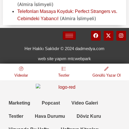
(Almira İslimyeli)
Telefonları Masaya Koyduk: Perfect Strangers vs.
(Almira İslimyeli)
Cebimdeki Yabancı!
Her Hakkı Saklıdır © 2024 dadmedya.com
web site yapım mtcwebpark
Videolar
Testler
Gönüllü Yazar Ol
Marketing
Popcast
Video Galeri
Testler
Hava Durumu
Döviz Kuru