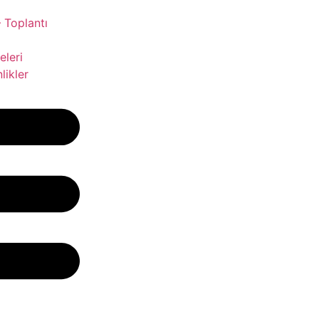
 Toplantı
leri
likler