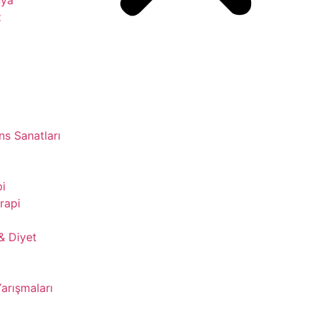
z
s Sanatları
pi
rapi
& Diyet
Yarışmaları