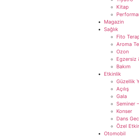
Kitap
Performan
Magazin
Sağlık
Fito Tera
Aroma Te
Ozon
Egzersiz 
Bakım
Etkinlik
Güzellik 
Açılış
Gala
Seminer –
Konser
Dans Gece
Özel Etkin
Otomobil