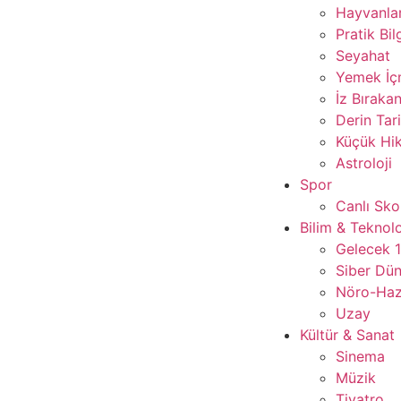
Hayvanla
Pratik Bil
Seyahat
Yemek İ
İz Bırakan
Derin Tar
Küçük Hik
Astroloji
Spor
Canlı Sko
Bilim & Teknolo
Gelecek 
Siber Dü
Nöro-Ha
Uzay
Kültür & Sanat
Sinema
Müzik
Tiyatro