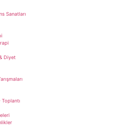
s Sanatları
pi
rapi
& Diyet
Yarışmaları
 Toplantı
leri
likler