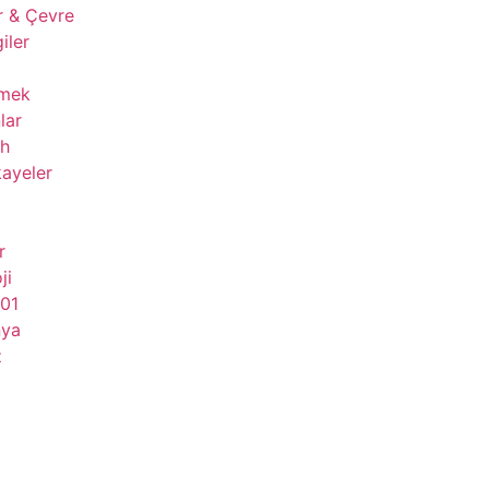
r & Çevre
giler
çmek
lar
ih
ayeler
r
ji
101
nya
z