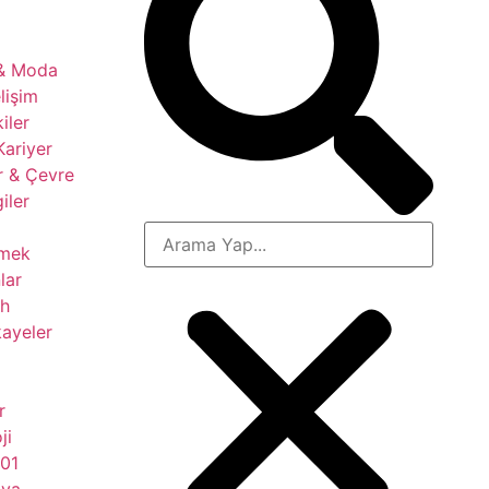
 & Moda
lişim
kiler
Kariyer
r & Çevre
giler
çmek
lar
ih
ayeler
r
ji
101
nya