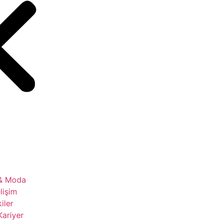
 & Moda
lişim
kiler
Kariyer