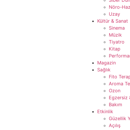
Nöro-Ha
Uzay
Kültür & Sanat
Sinema
Müzik
Tiyatro
Kitap
Performan
Magazin
Sağlık
Fito Tera
Aroma Te
Ozon
Egzersiz 
Bakım
Etkinlik
Güzellik 
Açılış