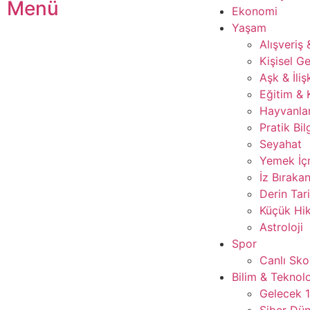
Menü
Ekonomi
Yaşam
Alışveriş
Kişisel Ge
Aşk & İliş
Eğitim & 
Hayvanla
Pratik Bil
Seyahat
Yemek İ
İz Bırakan
Derin Tar
Küçük Hik
Astroloji
Spor
Canlı Sko
Bilim & Teknolo
Gelecek 
Siber Dü