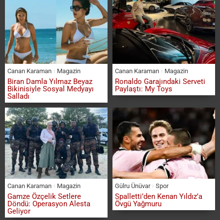
Canan Karaman
Magazin
Canan Karaman
Magazin
Biran Damla Yılmaz Beyaz
Ronaldo Garajındaki Serveti
Bikinisiyle Sosyal Medyayı
Paylaştı: My Toys
Salladı
Canan Karaman
Magazin
Gülru Ünüvar
Spor
Gamze Özçelik Setlere
Spalletti’den Kenan Yıldız’a
Döndü: Operasyon Alesta
Övgü Yağmuru
Geliyor