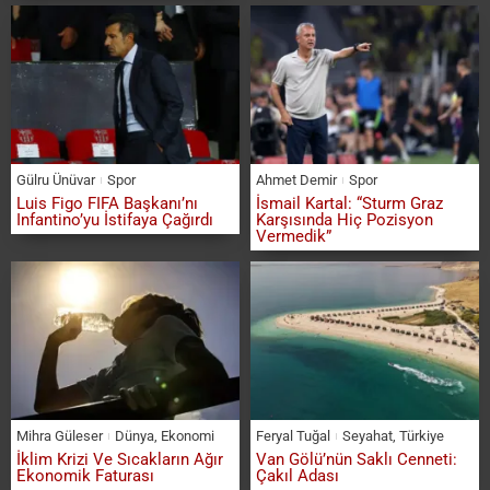
Gülru Ünüvar
Spor
Ahmet Demir
Spor
Luis Figo FIFA Başkanı’nı
İsmail Kartal: “Sturm Graz
Infantino’yu İstifaya Çağırdı
Karşısında Hiç Pozisyon
Vermedik”
Mihra Güleser
Dünya
,
Ekonomi
Feryal Tuğal
Seyahat
,
Türkiye
İklim Krizi Ve Sıcakların Ağır
Van Gölü’nün Saklı Cenneti:
Ekonomik Faturası
Çakıl Adası