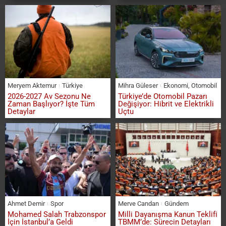
Meryem Aktemur
Türkiye
Mihra Güleser
Ekonomi
,
Otomobil
2026-2027 Av Sezonu Ne
Türkiye’de Otomobil Pazarı
Zaman Başlıyor? İşte Tüm
Değişiyor: Hibrit ve Elektrikli
Detaylar
Uçtu
Ahmet Demir
Spor
Merve Candan
Gündem
Mohamed Salah Trabzonspor
Milli Dayanışma Kanun Teklifi
İçin İstanbul’a Geldi
TBMM’de: Sürecin Detayları