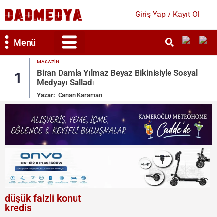
Giriş Yap / Kayıt Ol
Menü
MAGAZIN
Bilim & Teknoloji
Kültür & Sanat
Biran Damla Yılmaz Beyaz Bikinisiyle Sosyal
1
Medyayı Salladı
Yazar:
Canan Karaman
düşük faizli konut
kredis