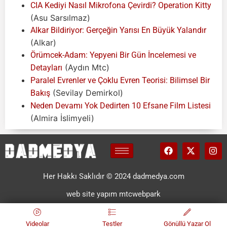
CIA Kediyi Nasıl Mikrofona Çevirdi? Operation Kitty
(Asu Sarsılmaz)
Alkar Bildiriyor: Gerçeğin Yarısı En Büyük Yalandır
(Alkar)
Örümcek-Adam: Yepyeni Bir Gün İncelemesi ve
(Aydın Mtc)
Detayları
Paralel Evrenler ve Çoklu Evren Teorisi: Bilimsel Bir
(Sevilay Demirkol)
Bakış
Neden Devamı Yok Dedirten 10 Efsane Film Listesi
(Almira İslimyeli)
Her Hakkı Saklıdır © 2024 dadmedya.com
web site yapım mtcwebpark
Videolar
Testler
Gönüllü Yazar Ol