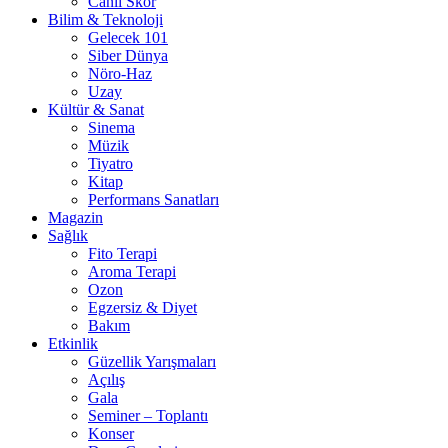
Canlı Skor
Bilim & Teknoloji
Gelecek 101
Siber Dünya
Nöro-Haz
Uzay
Kültür & Sanat
Sinema
Müzik
Tiyatro
Kitap
Performans Sanatları
Magazin
Sağlık
Fito Terapi
Aroma Terapi
Ozon
Egzersiz & Diyet
Bakım
Etkinlik
Güzellik Yarışmaları
Açılış
Gala
Seminer – Toplantı
Konser