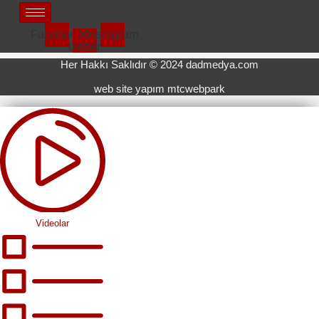
Facebook
X-
Instagram
twitter
Her Hakkı Saklıdır © 2024 dadmedya.com
web site yapım mtcwebpark
Videolar