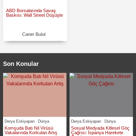
ABD Borsalarında Savaş
Baskısı: Wall Street Düşüşte
Caner Bulut
Son Konular
Derya Eskiyapan
Dünya
Derya Eskiyapan
Dünya
Komşuda Batı Nil Virüsü
Sosyal Medyada Kitlesel Göç
Vakalarında Korkutan Artış
Çağrısı: İspanya Harekete