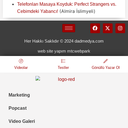
Telefonları Masaya Koyduk: Perfect Strangers vs.
(Almira İslimyeli)
Cebimdeki Yabancı!
Her Hakkı Saklıdır © 2024 dadmedya.com
web site yapım mtcwebpark
Videolar
Testler
Gönüllü Yazar Ol
Marketing
Popcast
Video Galeri