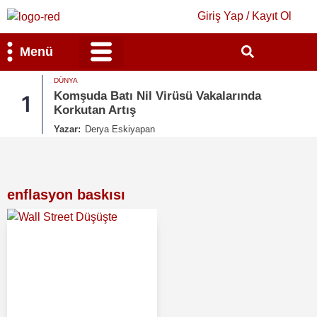
Giriş Yap / Kayıt Ol
Menü
DÜNYA
Bilim & Teknoloji
Kültür & Sanat
Komşuda Batı Nil Virüsü Vakalarında
1
Korkutan Artış
Yazar:
Derya Eskiyapan
enflasyon baskısı