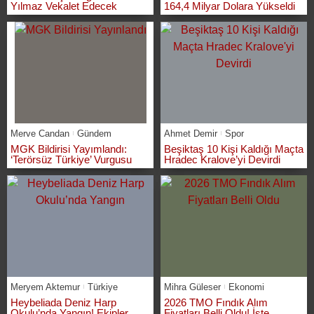
Yılmaz Vekalet Edecek
164,4 Milyar Dolara Yükseldi
Merve Candan
Gündem
Ahmet Demir
Spor
MGK Bildirisi Yayımlandı:
Beşiktaş 10 Kişi Kaldığı Maçta
‘Terörsüz Türkiye’ Vurgusu
Hradec Kralove’yi Devirdi
Meryem Aktemur
Türkiye
Mihra Güleser
Ekonomi
Heybeliada Deniz Harp
2026 TMO Fındık Alım
Okulu’nda Yangın! Ekipler
Fiyatları Belli Oldu! İşte