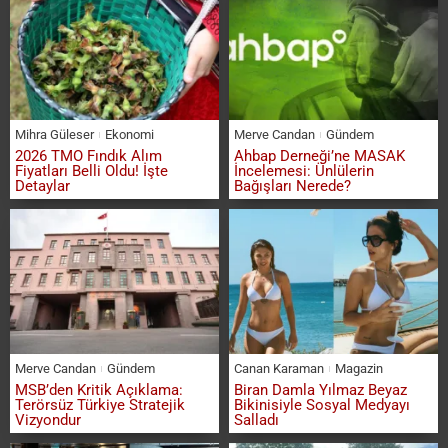
Mihra Güleser
Ekonomi
Merve Candan
Gündem
2026 TMO Fındık Alım
Ahbap Derneği’ne MASAK
Fiyatları Belli Oldu! İşte
İncelemesi: Ünlülerin
Detaylar
Bağışları Nerede?
Merve Candan
Gündem
Canan Karaman
Magazin
MSB’den Kritik Açıklama:
Biran Damla Yılmaz Beyaz
Terörsüz Türkiye Stratejik
Bikinisiyle Sosyal Medyayı
Vizyondur
Salladı