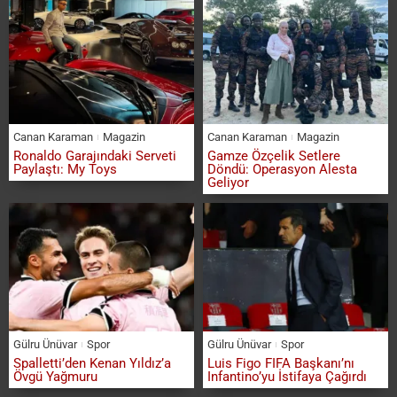
Canan Karaman
Magazin
Canan Karaman
Magazin
Ronaldo Garajındaki Serveti
Gamze Özçelik Setlere
Paylaştı: My Toys
Döndü: Operasyon Alesta
Geliyor
Gülru Ünüvar
Spor
Gülru Ünüvar
Spor
Spalletti’den Kenan Yıldız’a
Luis Figo FIFA Başkanı’nı
Övgü Yağmuru
Infantino’yu İstifaya Çağırdı