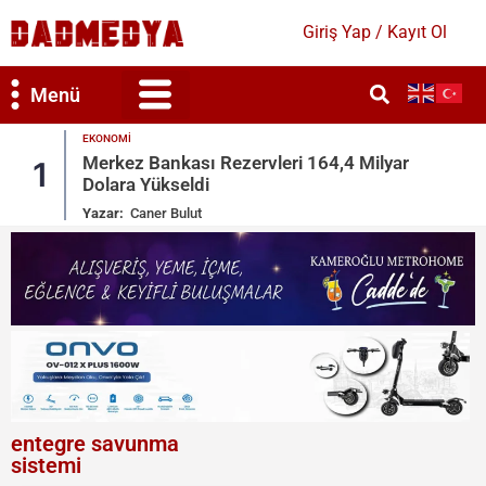
Giriş Yap / Kayıt Ol
Menü
GÜNDEM
 Milyar
MGK Bildirisi Yayımlandı: ‘Terörsüz Tü
2
Vurgusu
Yazar:
Merve Candan
entegre savunma
sistemi