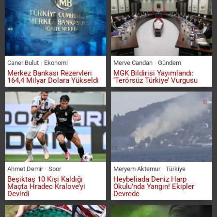
Caner Bulut
Ekonomi
Merve Candan
Gündem
Merkez Bankası Rezervleri
MGK Bildirisi Yayımlandı:
164,4 Milyar Dolara Yükseldi
‘Terörsüz Türkiye’ Vurgusu
Ahmet Demir
Spor
Meryem Aktemur
Türkiye
Beşiktaş 10 Kişi Kaldığı
Heybeliada Deniz Harp
Maçta Hradec Kralove’yi
Okulu’nda Yangın! Ekipler
Devirdi
Devrede