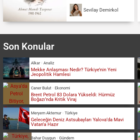
Sevilay Demirkol
Son Konular
Alkar
Analiz
Mekke Anlaşması Nedir? Türkiye’nin Yeni
Jeopolitik Hamlesi
Caner Bulut
Ekonomi
Brent Petrol 83 Dolara Yükseldi: Hürmüz
Boğazı’nda Kritik Viraj
Meryem Aktemur
Türkiye
Geleceğin Deniz Astsubayları Yalova’da Mavi
Vatan’a Hazır
Bahar Duygun
Gündem