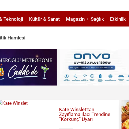
& Teknoloji
Kültür & Sanat
Magazin
Sağlık
Etkinlik
itik Hamlesi
Kate Winslet’tan
Zayıflama İlacı Trendine
“Korkunç” Uyarı