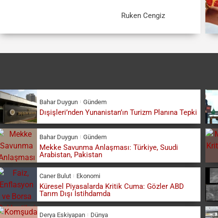
Ruken Cengiz
Bahar Duygun
Gündem
Dışişleri’nden Yunanistan’ın Turizm Planına Tepki
Bahar Duygun
Gündem
Mekke Savunma Anlaşması: Türkiye, Suudi
Arabistan, Pakistan
Caner Bulut
Ekonomi
Küresel Piyasalarda Kritik Cuma: Gözler ABD
Tarım Dışı İstihdamda
Derya Eskiyapan
Dünya