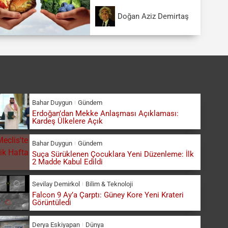
Doğan Aziz Demirtaş
Bahar Duygun
Gündem
Erdoğan’dan Mekke Anlaşması Açıklaması:
Kardeş Ülkelere Açık
Bahar Duygun
Gündem
Suça Sürüklenen Çocuklara Yeni Düzenleme: İlk
2 Madde Kabul Edildi
Sevilay Demirkol
Bilim & Teknoloji
Falcon 9 Ay’a Çarptı: Güney Kore Yeni Krateri
Görüntüledi
Derya Eskiyapan
Dünya