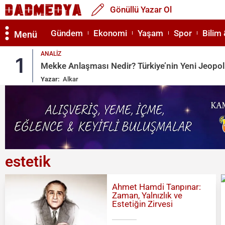
Gönüllü Yazar Ol
Gündem
Ekonomi
Yaşam
Spor
Bilim 
Menü
ANALIZ
1
Mekke Anlaşması Nedir? Türkiye’nin Yeni Jeopol
Yazar:
Alkar
estetik
Ahmet Hamdi Tanpınar:
Zaman, Yalnızlık ve
Estetiğin Zirvesi