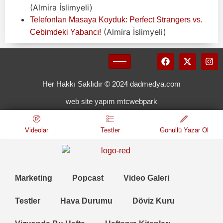
(Almira İslimyeli)
Telefonları Masaya Koyduk: Perfect Strangers vs.
(Almira İslimyeli)
Cebimdeki Yabancı!
Her Hakkı Saklıdır © 2024 dadmedya.com
web site yapım mtcwebpark
Videolar
Testler
Gönüllü Yazar Ol
Marketing
Popcast
Video Galeri
Testler
Hava Durumu
Döviz Kuru