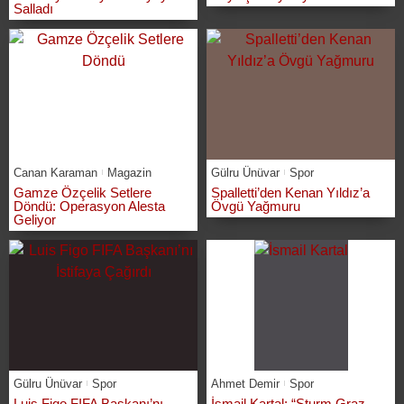
Salladı
Canan Karaman
Magazin
Gülru Ünüvar
Spor
Gamze Özçelik Setlere
Spalletti’den Kenan Yıldız’a
Döndü: Operasyon Alesta
Övgü Yağmuru
Geliyor
Gülru Ünüvar
Spor
Ahmet Demir
Spor
Luis Figo FIFA Başkanı’nı
İsmail Kartal: “Sturm Graz